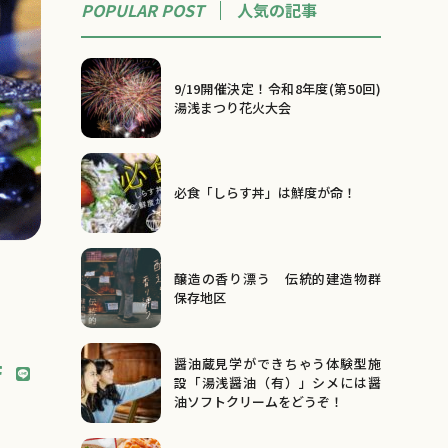
POPULAR POST
人気の記事
9/19開催決定！令和8年度(第50回)
湯浅まつり花火大会
必食「しらす丼」は鮮度が命！
醸造の香り漂う 伝統的建造物群
保存地区
醤油蔵見学ができちゃう体験型施
設「湯浅醤油（有）」シメには醤
油ソフトクリームをどうぞ！