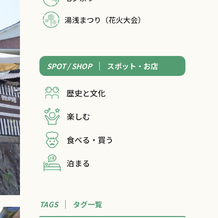
湯浅まつり（花火大会）
SPOT / SHOP
スポット・お店
歴史と文化
楽しむ
食べる・買う
泊まる
TAGS
タグ一覧