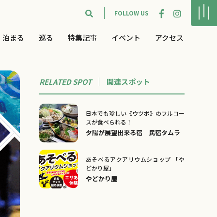
FOLLOW US
泊まる
巡る
特集記事
イベント
アクセス
RELATED SPOT
関連
スポット
日本でも珍しい《ウツボ》のフルコー
スが食べられる！
夕陽が展望出来る宿 民宿タムラ
あそべるアクアリウムショップ 「や
どかり屋」
やどかり屋