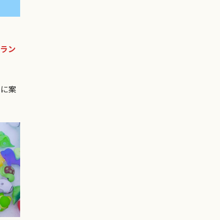
りラン
ー
に案