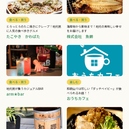
食べる・買う
食べる・買う
とろっとろのたこ焼きにクレープ！地元民
海産物から果物まで！地元の美味しい幸せ
に人気の食べ歩きグルメ
をお届けします
たこやき かわばた
株式会社 魚鶴
食べる・買う
楽しむ
地元民が集うカジュアルBAR
和歌山では珍しい『ダッチベイビー』が食
べられるお店！！
arm★bar
おうちカフェ