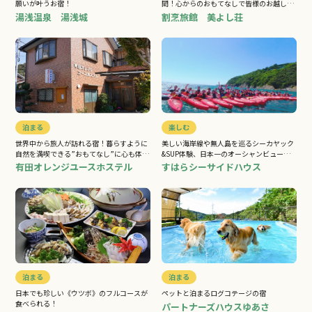
願いが叶うお宿！
間！心からのおもてなしで皆様のお越しを
お待ちしております
湯浅温泉 湯浅城
割烹旅館 美よし荘
泊まる
楽しむ
世界中から旅人が訪れる宿！暮らすように
美しい海岸線や無人島を巡るシーカヤック
自然を満喫できる”おもてなし”に心も体も
&SUP体験、日本一のオーシャンビューの
リフレッシュ
宿でBBQもOK！
有田オレンジユースホステル
すはらシーサイドハウス
泊まる
泊まる
日本でも珍しい《ウツボ》のフルコースが
ペットと泊まるログコテージの宿
食べられる！
パートナーズハウスゆあさ