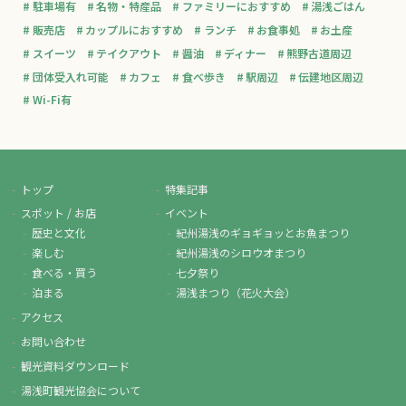
駐車場有
名物・特産品
ファミリーにおすすめ
湯浅ごはん
販売店
カップルにおすすめ
ランチ
お食事処
お土産
スイーツ
テイクアウト
醤油
ディナー
熊野古道周辺
団体受入れ可能
カフェ
食べ歩き
駅周辺
伝建地区周辺
Wi-Fi有
トップ
特集記事
スポット / お店
イベント
歴史と文化
紀州湯浅のギョギョッとお魚まつり
楽しむ
紀州湯浅のシロウオまつり
食べる・買う
七夕祭り
泊まる
湯浅まつり（花火大会）
アクセス
お問い合わせ
観光資料ダウンロード
湯浅町観光協会について