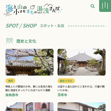
SPOT / SHOP
スポット・お店
歴史と文化
場所
歴史と文化
明恵上人が開祖のお寺。春には湯浅の海を
法皇や上皇も訪れたと言われる、行基が開
臨む坂道をゆったりとのぼりながら満開の
いたお寺。
桜に包まれて。
施無畏寺
深専寺