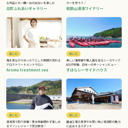
な作品との一期一会の出会いを楽しむ
カーを作ろう！
北町ふれあいギャラリー
和歌山湯浅ワイナリー
楽しむ
楽しむ
海を見ながらゆったりとした時間が流れる
美しい海岸線や無人島を巡るシーカヤック
アロマトリートメントサロン
&SUP体験、日本一のオーシャンビューの
宿でBBQもOK！
Aroma treatment sea
すはらシーサイドハウス
楽しむ
楽しむ
湯浅湾で釣り体験！男女年齢問わず楽しめ
醤油工場の見学やお買い物♪湯浅町の魅力
るマリンレジャーで気分爽快！
に出会えるスポット