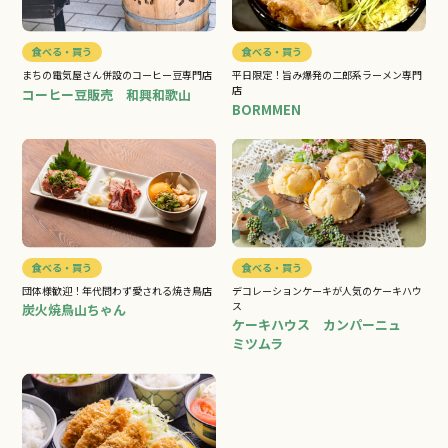
食べる・買う
食べる・買う
まちの電気屋さん併設のコーヒー豆専門店
平日限定！旨み爆発の二郎系ラーメン専門
店
コーヒー豆販売 和興和歌山
BORMMEN
食べる・買う
食べる・買う
団体様歓迎！年代問わず愛される焼き鳥店
デコレーションケーキが人気のケーキハウ
ス
炭火焼鳥山ちゃん
ケーキハウス カンパーニュ
ミツムラ