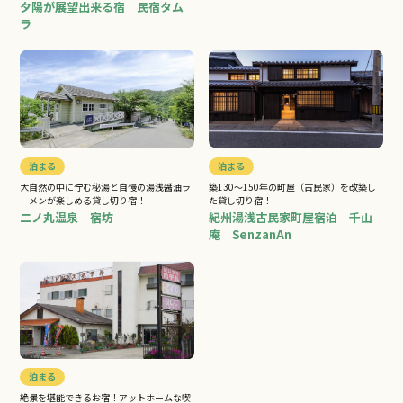
夕陽が展望出来る宿 民宿タム
ラ
泊まる
泊まる
大自然の中に佇む秘湯と自慢の湯浅醤油ラ
築130～150年の町屋（古民家）を改築し
ーメンが楽しめる貸し切り宿！
た貸し切り宿！
二ノ丸温泉 宿坊
紀州湯浅古民家町屋宿泊 千山
庵 SenzanAn
泊まる
絶景を堪能できるお宿！アットホームな喫