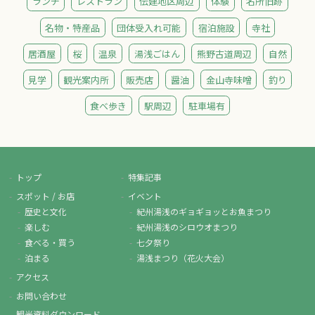
ランチ
レストラン
伝建地区周辺
体験
名所旧跡
名物・特産品
団体受入れ可能
宿泊施設
寺社
居酒屋
桜
温泉
湯浅ごはん
熊野古道周辺
自然
見学
観光案内所
販売店
醤油
金山寺味噌
釣り
食べ歩き
駅周辺
駐車場有
トップ
特集記事
スポット / お店
イベント
歴史と文化
紀州湯浅のギョギョッとお魚まつり
楽しむ
紀州湯浅のシロウオまつり
食べる・買う
七夕祭り
泊まる
湯浅まつり（花火大会）
アクセス
お問い合わせ
観光資料ダウンロード