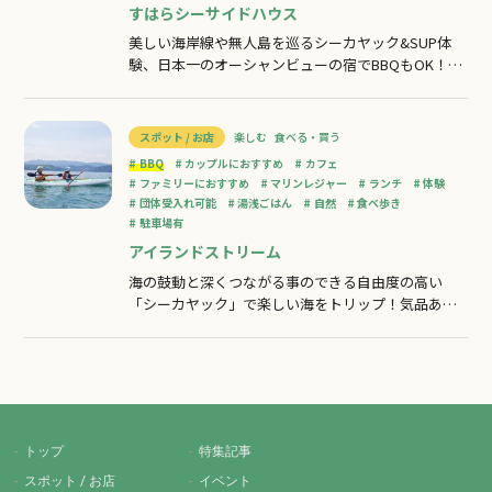
すはらシーサイドハウス
美しい海岸線や無人島を巡るシーカヤック&SUP体
験、日本一のオーシャンビューの宿でBBQもOK！洞
窟探検や無人島上陸などの1日コース(湯浅城温泉付
き)、ちょっとシーカヤックを体験してみたい方にピ
ッタリの半日コース、ファミリーやカップルにも最
スポット / お店
楽しむ
食べる・買う
適です。関西で一番気持ちの良いロケーション和歌
BBQ
カップルにおすすめ
カフェ
山県湯浅町「栖原海岸」に広がる美し
ファミリーにおすすめ
マリンレジャー
ランチ
体験
団体受入れ可能
湯浅ごはん
自然
食べ歩き
駐車場有
アイランドストリーム
海の鼓動と深くつながる事のできる自由度の高い
「シーカヤック」で楽しい海をトリップ！気品ある
たたずまいの無人島群、神秘的な洞窟、ワイルドな
断崖絶壁、美しく輝く砂浜関西近郊にありながら、
秘境的スポットがふんだんに隠された一級フィール
ドを裏の裏まで知りつくしたガイドが案内します。
シーカヤックを楽しんだ後は併設のカフェでゆっく
トップ
特集記事
スポット / お店
イベント