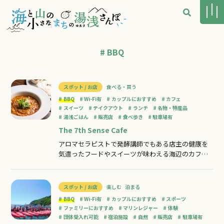
# BBQ
スポット / お店
食べる・買う
BBQ
Wi-Fi有
カップルにおすすめ
カフェ
スイーツ
テイクアウト
ランチ
名物・特産品
湯浅ごはん
販売店
食べ歩き
駐車場有
The 7th Sense Cafe
アロマセラピストで発酵講師でもある店主の健康を
気遣ったフードやスイーツが味わえる海辺のカフェ
シーカヤックやＳＵＰを中心としたアウトドアベー
スIslandstream（アイランドストリーム）に併設す
るカフェ。湯浅湾に面した気持ちの良い空間で、テ
スポット / お店
楽しむ
泊まる
ラス席では海を眺めながら目の前で獲れた魚などを
BBQ
Wi-Fi有
カップルにおすすめ
スポーツ
使った「潮風ＢＢＱ」も楽しめる。
ファミリーにおすすめ
マリンレジャー
体験
団体受入れ可能
宿泊施設
自然
販売店
駐車場有