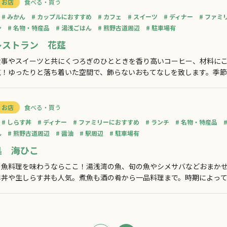
 お店
食べる・買う
みかん
カップルにおすすめ
カフェ
スイーツ
ディナー
ファミ
ン
名物・特産品
湯浅ごはん
熊野古道周辺
駐車場有
レストラン 花莚
食事やスイーツと共にくつろぎのひとときを香り高いコーヒー、材料に
気！ゆったりと落ち着いた空間で、飾らないおもてなしを致します。季
はじめとするスイーツも人気です。お食事だけでなくティータイムにも
も可能
 お店
食べる・買う
しらす丼
ディナー
ファミリーにおすすめ
ランチ
名物・特産品
ん
熊野古道周辺
醤油
駅周辺
駐車場有
処 海ひこ
の魚料理を味わうならここ！湯浅湾の魚、旬の魚やシメサバなどおまか
鮮丼や生しらす丼も人気。煮魚も酒の肴から一品料理まで。時期によっ
できます。2月中旬頃から3月末頃まで、湯浅町ではシロウオ漁がおこな
チャ