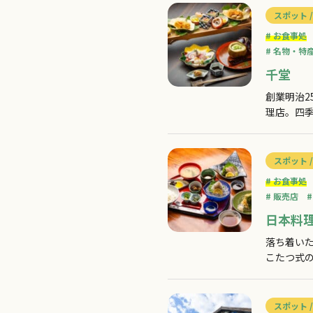
スポット /
お食事処
名物・特
千堂
創業明治
理店。四
スポット /
お食事処
販売店
日本料
落ち着い
こたつ式
か？午前
スポット /