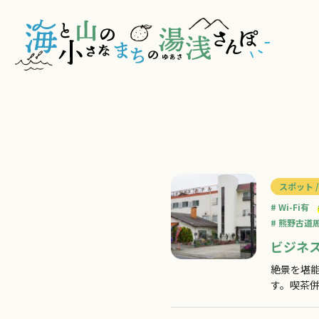
スポット /
Wi-Fi有
熊野古道
ビジネ
絶景を堪
す。喫茶併