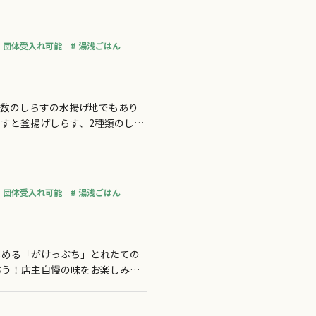
団体受入れ可能
湯浅ごはん
有数のしらすの水揚げ地でもあり
すと釜揚げしらす、2種類のしら
用意しております。
団体受入れ可能
湯浅ごはん
しめる「がけっぷち」とれたての
違う！店主自慢の味をお楽しみ下
豊富。ボリューム、味、価格の三