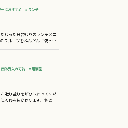
リーにおすすめ
ランチ
こだわった日替わりのランチメニ
節のフルーツをふんだんに使った
お気軽にお立ち寄り下さい。ラン
団体受入れ可能
居酒屋
せお造り盛りをぜひ味わってくだ
て仕入れ先も変わります。冬場は
われます。シロウオのおどりを食