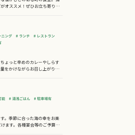
どがオススメ！ぜひお立ち寄りく
ーニング
ランチ
レストラン
有
、ちょっと辛めのカレーやしらす
の量をかけながらお召し上がりく
事だけでなくデザートもケーキや
可能
湯浅ごはん
駐車場有
です。季節に合った海の幸をお楽
だけます。各種宴会等のご予算は