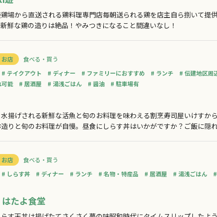
養鶏場から直送される鶏料理専門店毎朝送られる鶏を店主自ら捌いて提
。新鮮な鶏の造りは絶品！やみつきになること間違いなし！
 お店
食べる・買う
テイクアウト
ディナー
ファミリーにおすすめ
ランチ
伝建地区周
れ可能
居酒屋
湯浅ごはん
醤油
駐車場有
ら水揚げされる新鮮な活魚と旬のお料理を味わえる割烹寿司屋いけすか
お造りと旬のお料理が自慢。昼食にしらす丼はいかがですか？ご飯に隠
の決め手です！揚げたて熱々の串カツも人気メニューの1つ。伝建地区で
。
 お店
食べる・買う
しらす丼
ディナー
ランチ
名物・特産品
居酒屋
湯浅ごはん
 はたよ食堂
しらす天丼は揚げたてさくさく夢の味昭和時代にタイムスリップしたよ