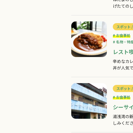
げたての
ださい。
スポット /
お食事処
名物・特
レスト
辛めなカ
丼が人気
ださい。
パフェ、
スポット /
お食事処
シーサ
湯浅湾の
しみくだ
相談に応