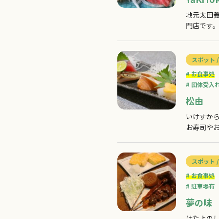
地元太田
門店です
スポット /
お食事処
団体受入
松由
いけすか
お寿司や
煮」が味
ください
スポット /
お食事処
駐車場有
夢の味
はたよの