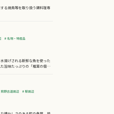
供する焼鳥等を取り扱う鶏料理専
辺
名物・特産品
ら水揚げされる新鮮な魚を使った
れた旨味たっぷりの「椎茸の佃
のまち歩きの際は是非お立ち寄り
熊野古道周辺
駅周辺
うな懐かしさのある町の食堂。揚