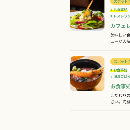
スポット /
お食事処
レストラ
カフェ
美味しい
ューが人
パフェを
チの予約
スポット /
お食事処
湯浅ごは
お食事
こだわり
さい。海
鍋も注文
べられる