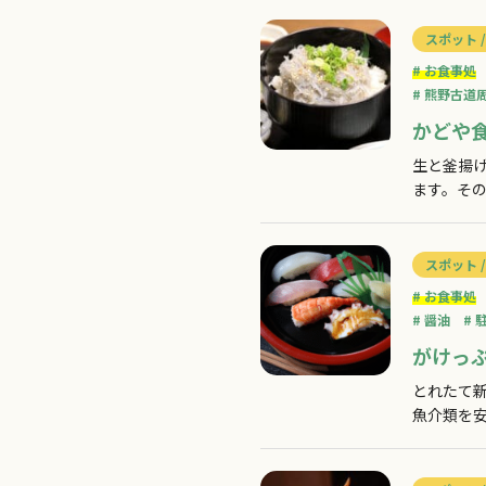
スポット /
お食事処
熊野古道
かどや
生と釜揚
ます。そ
す丼が味
スポット /
お食事処
醤油
がけっ
とれたて
魚介類を
さい。お
拍子揃っ