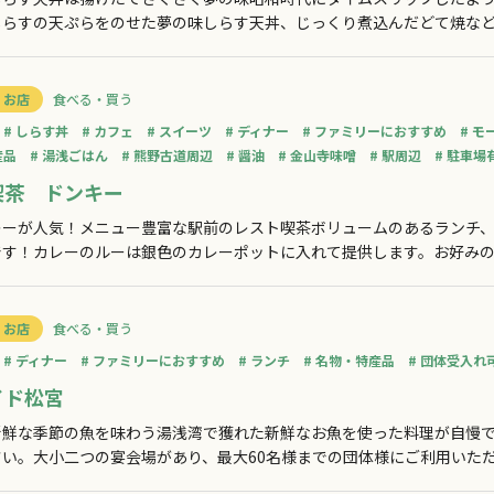
しらすの天ぷらをのせた夢の味しらす天丼、じっくり煮込んだどて焼な
 お店
食べる・買う
しらす丼
カフェ
スイーツ
ディナー
ファミリーにおすすめ
モ
産品
湯浅ごはん
熊野古道周辺
醤油
金山寺味噌
駅周辺
駐車場
喫茶 ドンキー
レーが人気！メニュー豊富な駅前のレスト喫茶ボリュームのあるランチ
です！カレーのルーは銀色のカレーポットに入れて提供します。お好み
ドリンクもコーヒーやジュースからアルコール類まで様々ご用意。お食
アイス
 お店
食べる・買う
ディナー
ファミリーにおすすめ
ランチ
名物・特産品
団体受入れ
イド松宮
新鮮な季節の魚を味わう湯浅湾で獲れた新鮮なお魚を使った料理が自慢
さい。大小二つの宴会場があり、最大60名様までの団体様にご利用いた
じますので、お気軽にお問合せください。