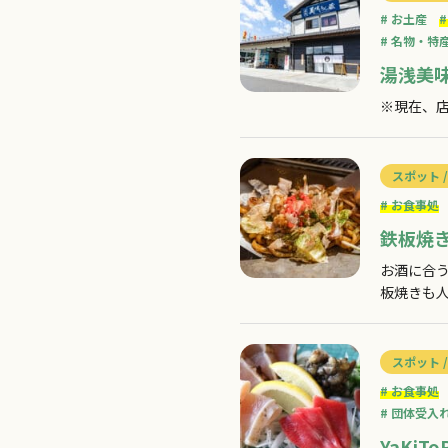
お土産
名物・特
湯浅美
※現在、
スポット /
お食事処
鉄板焼
お酒に合
板焼きも
寄りくだ
スポット /
お食事処
団体受入
YaKiTo