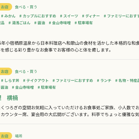
 お店
食べる・買う
みかん
カップルにおすすめ
スイーツ
ディナー
ファミリーにおす
産品
湯浅ごはん
醤油
金山寺味噌
駐車場有
25年小宿栖原温泉から日本料理店へ和歌山の食材を活かした本格的な和
季を感じる彩り豊かなお食事でお客様の心と体を癒します。
 お店
食べる・買う
しらす丼
テイクアウト
ファミリーにおすすめ
ランチ
名物・特産
醤油
金山寺味噌
駐車場有
理 横楠
たくつろぎの空間お気軽に入っていただけるお食事処ご家族、小人数で
のカウンター席、宴会用の大広間がございます。料亭でちょっと優雅な
中には、店先でお総菜の販売もおこなっております。
 お店
場所