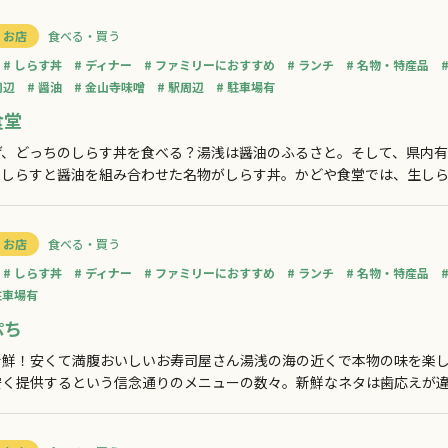
 お店
食べる・買う
しらす丼
ディナー
ファミリーにおすすめ
ランチ
名物・特産品
周辺
醤油
金山寺味噌
駅周辺
駐車場有
食堂
げ、どっちのしらす丼を食べる？湯浅は醤油のふるさと。そして、県内
のしらすと醤油を組み合わせた名物がしらす丼。かどや食堂では、生しら
わえます。他にも刺身や焼き魚が付いた定食、串揚げなど一品料理もご
 お店
食べる・買う
しらす丼
ディナー
ファミリーにおすすめ
ランチ
名物・特産品
駐車場有
ぷち
新鮮！安くて満腹おいしいお寿司屋さん湯浅の海の近くで本物の味を楽
安く提供するという信念通りのメニューの数々。新鮮なネタは歯応えが
寿司の他、うどんやカツ丼、しらす丼、鍋、天ぷら等の和食メニューも
たお食