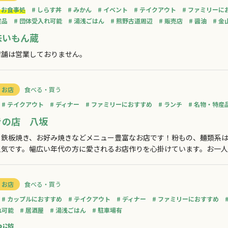
お食事処
しらす丼
みかん
イベント
テイクアウト
ファミリーに
産品
団体受入れ可能
湯浅ごはん
熊野古道周辺
販売店
醤油
金
味いもん蔵
店舗は営業しておりません。
 お店
食べる・買う
テイクアウト
ディナー
ファミリーにおすすめ
ランチ
名物・特産
きの店 八坂
う鉄板焼き、お好み焼きなどメニュー豊富なお店です！粉もの、麺類系は
人気です。幅広い年代の方に愛されるお店作りを心掛けています。お一
さい。
 お店
食べる・買う
カップルにおすすめ
テイクアウト
ディナー
ファミリーにおすすめ
れ可能
居酒屋
湯浅ごはん
駐車場有
Ri遊