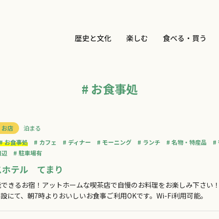
歴史と文化
楽しむ
食べる・買う
# お食事処
 お店
泊まる
お食事処
カフェ
ディナー
モーニング
ランチ
名物・特産品
周辺
駐車場有
スホテル てまり
能できるお宿！アットホームな喫茶店で自慢のお料理をお楽しみ下さい
設にて、朝7時よりおいしいお食事ご利用OKです。Wi-Fi利用可能。