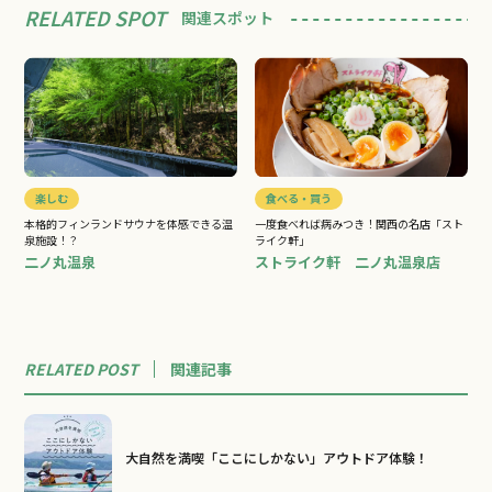
RELATED SPOT
関連スポット
楽しむ
食べる・買う
本格的フィンランドサウナを体感できる温
一度食べれば病みつき！関西の名店「スト
泉施設！？
ライク軒」
二ノ丸温泉
ストライク軒 二ノ丸温泉店
RELATED POST
関連
記事
大自然を満喫「ここにしかない」アウトドア体験！