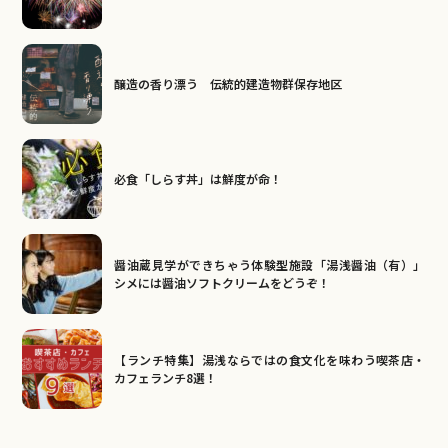
醸造の香り漂う 伝統的建造物群保存地区
必食「しらす丼」は鮮度が命！
醤油蔵見学ができちゃう体験型施設「湯浅醤油（有）」
シメには醤油ソフトクリームをどうぞ！
【ランチ特集】湯浅ならではの食文化を味わう喫茶店・
カフェランチ8選！