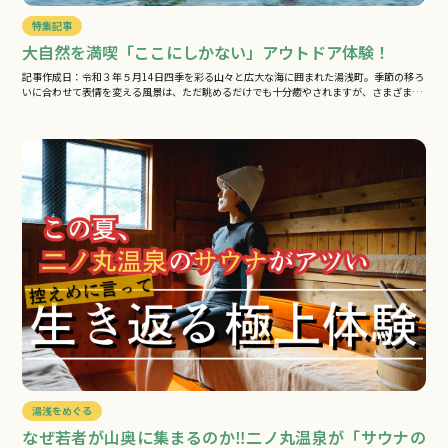
特集記事
大自然を満喫「ここにしかない」アウトドア体験！
記事作成日：令和３年５月14日四季を彩る山々と広大な海に囲まれた湯浅町。季節の移ろ
いに合わせて表情を変える風景は、ただ眺めるだけでも十分癒やされますが、さまざま…
湯浅をめぐる
なぜ若者が山奥に集まるのか‼二ノ丸温泉が「サウナの