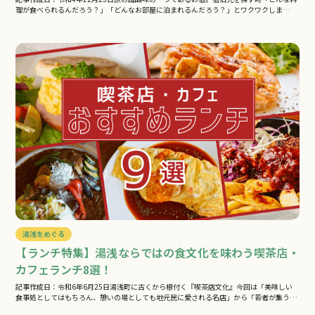
理が食べられるんだろう？」「どんなお部屋に泊まれるんだろう？」とワクワクしま…
湯浅をめぐる
【ランチ特集】湯浅ならではの食文化を味わう喫茶店・
カフェランチ8選！
記事作成日：令和6年6月25日湯浅町に古くから根付く『喫茶店文化』今回は「美味しい
食事処としてはもちろん、憩いの場としても地元民に愛される名店」から「若者が集う…