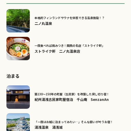
本格的フィンランドサウナを体感できる温泉施設！？
二ノ丸温泉
一度食べれば病みつき！関西の名店「ストライク軒」
ストライク軒 二ノ丸温泉店
泊まる
築130～150年の町屋（古民家）を改築した貸し切り宿！
紀州湯浅古民家町屋宿泊 千山庵 SenzanAn
「一度はお城に泊まってみたい…」そんな願いが叶うお宿！
湯浅温泉 湯浅城