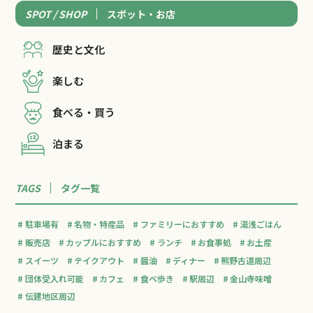
SPOT / SHOP
スポット・お店
歴史と文化
楽しむ
食べる・買う
泊まる
TAGS
タグ一覧
駐車場有
名物・特産品
ファミリーにおすすめ
湯浅ごはん
販売店
カップルにおすすめ
ランチ
お食事処
お土産
スイーツ
テイクアウト
醤油
ディナー
熊野古道周辺
団体受入れ可能
カフェ
食べ歩き
駅周辺
金山寺味噌
伝建地区周辺