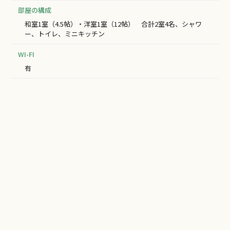
部屋の構成
和室1室（4.5帖）・洋室1室（12帖） 合計2室4名、シャワ
ー、トイレ、ミニキッチン
WI-FI
有