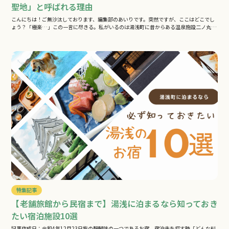
聖地」と呼ばれる理由
こんにちは！ご無沙汰しております、編集部のあいりです。突然ですが、ここはどこでし
ょう？「極楽…」この一言に尽きる。私がいるのは湯浅町に昔からある温泉施設二ノ丸
温…
特集記事
【老舗旅館から民宿まで】湯浅に泊まるなら知っておき
たい宿泊施設10選
記事作成日：令和4年12月23日旅の醍醐味の一つであるお宿。宿泊先を探す時「どんな料