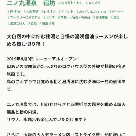
二ノ丸温泉 宿坊
にのまるおんせん しゅくぼう
Wi-Fi有
お食事処
しらす丼
イベント
カップルにおすすめ
ディナー
ファミリーにおすすめ
ランチ
体験
名物・特産品
宿泊施設
温泉
湯浅ごはん
自然
駐車場有
大自然の中に佇む秘湯と自慢の湯浅醤油ラーメンが楽し
める貸し切り宿！
2019年6月9日 リニューアルオープン！
山あいの雰囲気がたっぷりのログハウス型の外観が特徴の宿泊
施設です。
鳥のさえずりで目覚める朝と湯浅湾に沈む夕陽は一見の価値あ
り。
二ノ丸温泉では、川のせせらぎと四季折々の風景を眺める露天
風呂と檜の内湯、
サウナ、水風呂も楽しんでいただけます♪
さらに、大阪の大人気ラーメン店「ストライク軒」が和歌山に