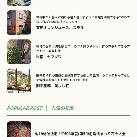
世界中から旅人が訪れる宿！暮らすように自然を満喫できる”おもて
なし”に心も体もリフレッシュ
有田オレンジユースホステル
柑橘の香りと海を感じて みかん狩りやジャム作り体験もできるア
ットホームなお宿
民宿 ヤマギワ
情緒あふれる古風な庭園を有する癒しの空間！心からのおもてなし
で皆様のお越しをお待ちしております
割烹旅館 美よし荘
POPULAR POST
人気の記事
9/19開催決定！令和8年度(第50回)湯浅まつり花火大会