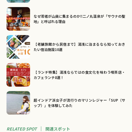
なぜ若者が山奥に集まるのか‼二ノ丸温泉が「サウナの聖
地」と呼ばれる理由
【老舗旅館から民宿まで】湯浅に泊まるなら知っておき
たい宿泊施設10選
【ランチ特集】湯浅ならではの食文化を味わう喫茶店・
カフェランチ8選！
超インドア派女子が流行りのマリンレジャー「SUP（サ
ップ）」を体験してみた
RELATED SPOT
関連
スポット