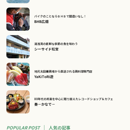
バイクのことならＢＨＢで間違いなし！
BHB広畑
湯浅湾の新鮮な季節の魚を味わう
シーサイド松宮
地元太田養鶏場から直送される鶏料理専門店
YaKiToRi遊
80年代の邦楽を中心に取り揃えたレコードショップ＆カフェ
奏－かなで－
POPULAR POST
人気の記事