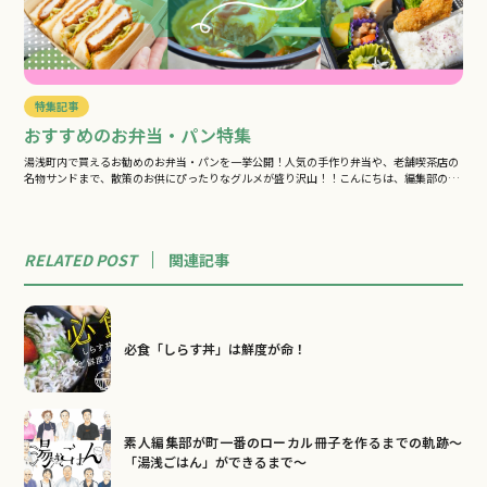
特集記事
おすすめのお弁当・パン特集
湯浅町内で買えるお勧めのお弁当・パンを一挙公開！人気の手作り弁当や、老舗喫茶店の
名物サンドまで、散策のお供にぴったりなグルメが盛り沢山！！こんにちは、編集部の
あ…
RELATED POST
関連
記事
必食「しらす丼」は鮮度が命！
素人編集部が町一番のローカル冊子を作るまでの軌跡～
「湯浅ごはん」ができるまで～