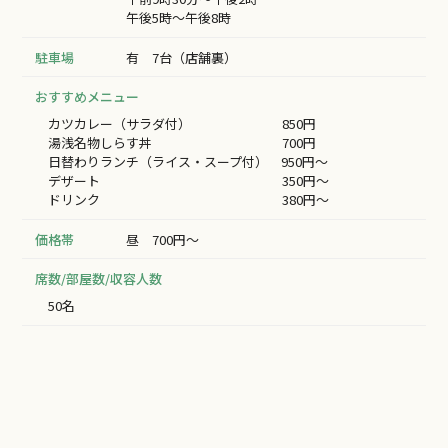
午後5時～午後8時
駐車場
有 7台（店舗裏）
おすすめメニュー
カツカレー（サラダ付） 850円
湯浅名物しらす丼 700円
日替わりランチ（ライス・スープ付） 950円～
デザート 350円～
ドリンク 380円～
価格帯
昼 700円～
席数/部屋数/収容人数
50名