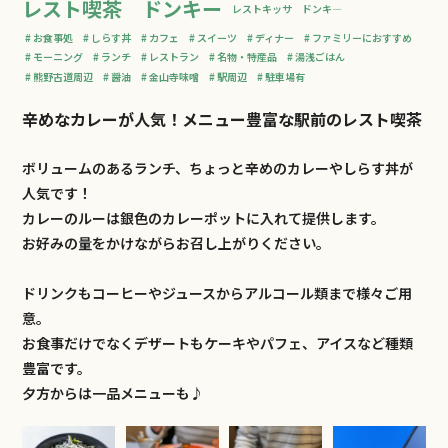
レスト喫茶 ドンキー
レストキッサ ドンキ―
お食事処
しらす丼
カフェ
スイーツ
ディナー
ファミリーにおすすめ
モーニング
ランチ
レストラン
名物・特産品
湯浅ごはん
熊野古道周辺
醤油
金山寺味噌
駅周辺
駐車場有
辛めなカレーが人気！メニュー豊富な駅前のレスト喫茶
ボリュームのあるランチ、ちょっと辛めのカレーやしらす丼が
人気です！
カレーのルーは銀色のカレーポットに入れて提供します。
お好みの量をかけながらお召し上がりください。
ドリンクもコーヒーやジュースからアルコール類まで様々ご用
意。
お食事だけでなくデザートもケーキやパフェ、アイスなど種類
豊富です。
夕方からは一品メニューも♪