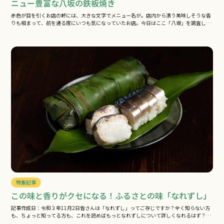
ニュー豊富な八坂の鉄板焼き
赤色が目を引くお店の軒には、大きな文字でメニュー名が。店内から漂う美味しそうな香
りも相まって、前を通る度にいつも気になっていたお店。今日はここ「八坂」を調査し
ま…
特集記事
この味と香りがクセになる！ふるさとの味「なれずし」
記事作成日：令和３年11月2日皆さんは「なれずし」ってご存じですか？全く知らない方
も、ちょっと知ってる方も、これを読めばもっとなれずしについて詳しくなれるはず？…