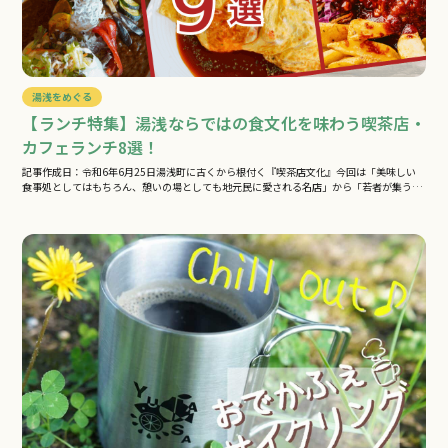
湯浅をめぐる
【ランチ特集】湯浅ならではの食文化を味わう喫茶店・
カフェランチ8選！
記事作成日：令和6年6月25日湯浅町に古くから根付く『喫茶店文化』今回は「美味しい
食事処としてはもちろん、憩いの場としても地元民に愛される名店」から「若者が集う…