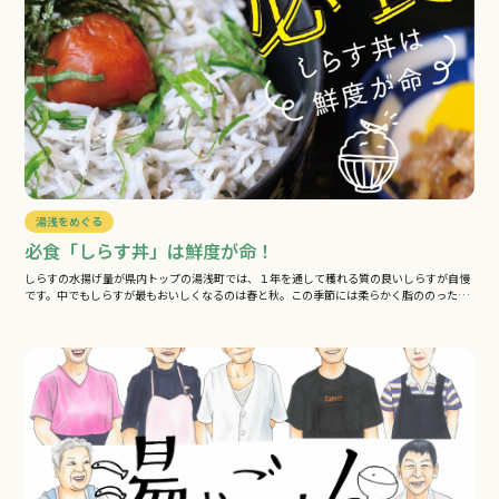
湯浅をめぐる
必食「しらす丼」は鮮度が命！
しらすの水揚げ量が県内トップの湯浅町では、１年を通して穫れる質の良いしらすが自慢
です。中でもしらすが最もおいしくなるのは春と秋。この季節には柔らかく脂ののった
稚…