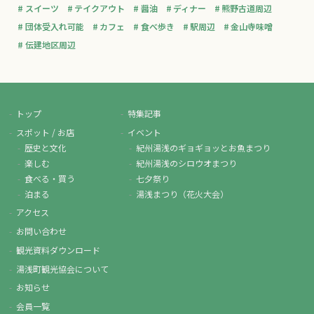
スイーツ
テイクアウト
醤油
ディナー
熊野古道周辺
団体受入れ可能
カフェ
食べ歩き
駅周辺
金山寺味噌
伝建地区周辺
トップ
特集記事
スポット / お店
イベント
歴史と文化
紀州湯浅のギョギョッとお魚まつり
楽しむ
紀州湯浅のシロウオまつり
食べる・買う
七夕祭り
泊まる
湯浅まつり（花火大会）
アクセス
お問い合わせ
観光資料ダウンロード
湯浅町観光協会について
お知らせ
会員一覧