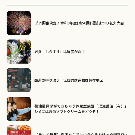
9/19開催決定！令和8年度(第50回)湯浅まつり花火大会
必食「しらす丼」は鮮度が命！
醸造の香り漂う 伝統的建造物群保存地区
醤油蔵見学ができちゃう体験型施設「湯浅醤油（有）」
シメには醤油ソフトクリームをどうぞ！
【ランチ特集】湯浅ならではの食文化を味わう喫茶店・