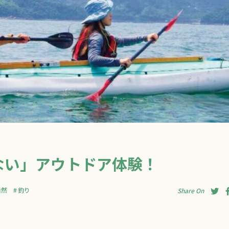
ない」アウトドア体験！
自然
釣り
Share On