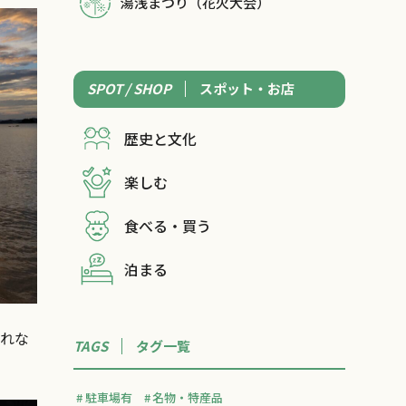
湯浅まつり（花火大会）
SPOT / SHOP
スポット・お店
歴史と文化
楽しむ
食べる・買う
泊まる
られな
TAGS
タグ一覧
駐車場有
名物・特産品