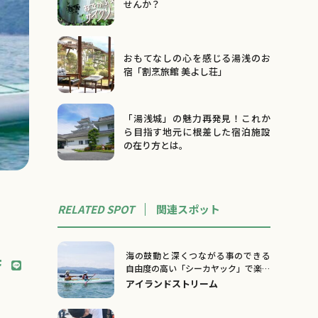
せんか？
おもてなしの心を感じる湯浅のお
宿「割烹旅館 美よし荘」
「湯浅城」の魅力再発見！これか
ら目指す地元に根差した宿泊施設
の在り方とは。
RELATED SPOT
関連
スポット
海の鼓動と深くつながる事のできる
自由度の高い「シーカヤック」で楽し
い海をトリップ！
アイランドストリーム