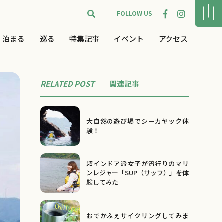
FOLLOW US
泊まる
巡る
特集記事
イベント
アクセス
RELATED POST
関連
記事
大自然の遊び場でシーカヤック体
験！
超インドア派女子が流行りのマリ
ンレジャー「SUP（サップ）」を体
験してみた
おでかふぇサイクリングしてみま