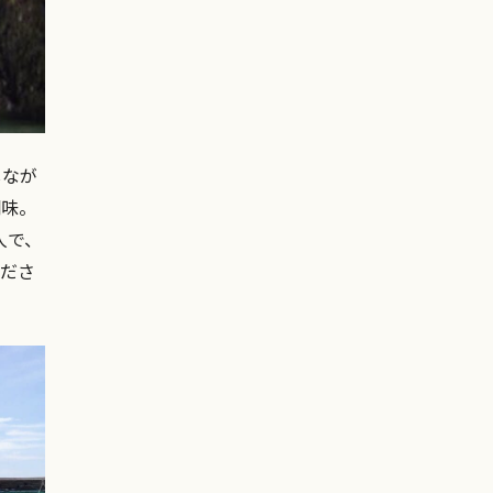
しなが
醐味。
人で、
くださ