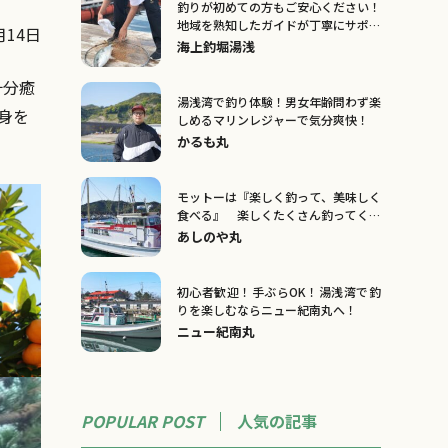
釣りが初めての方もご安心ください！
地域を熟知したガイドが丁寧にサポー
14日
トします！
海上釣堀湯浅
十分癒
湯浅湾で釣り体験！男女年齢問わず楽
身を
しめるマリンレジャーで気分爽快！
かるも丸
モットーは『楽しく釣って、美味しく
食べる』 楽しくたくさん釣ってくだ
さい！
あしのや丸
初心者歓迎！手ぶらOK！湯浅湾で釣
りを楽しむならニュー紀南丸へ！
ニュー紀南丸
POPULAR POST
人気の記事