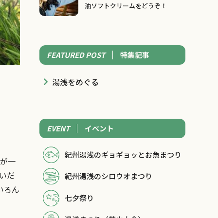
油ソフトクリームをどうぞ！
FEATURED POST
特集記事
湯浅をめぐる
EVENT
イベント
紀州湯浅のギョギョッとお魚まつり
水が一
いだ
紀州湯浅のシロウオまつり
いろん
七夕祭り