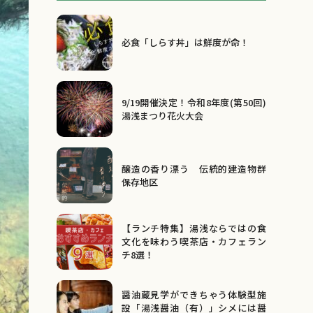
必食「しらす丼」は鮮度が命！
9/19開催決定！令和8年度(第50回)
湯浅まつり花火大会
醸造の香り漂う 伝統的建造物群
保存地区
【ランチ特集】湯浅ならではの食
文化を味わう喫茶店・カフェラン
チ8選！
醤油蔵見学ができちゃう体験型施
設「湯浅醤油（有）」シメには醤