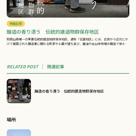
特集記事
醸造の香り漂う 伝統的建造物群保存地区
和歌山県唯一の重要伝統的建造物群保存地区、通称「伝建地区」には、近世から近代にか
けて建築された醸造業に関わる町家や土蔵が建ち並び、醤油や金山寺味噌の醸造で栄え
た…
RELATED POST
関連
記事
醸造の香り漂う 伝統的建造物群保存地区
場所