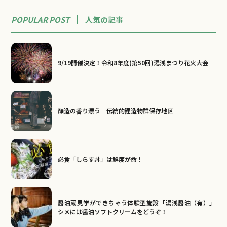
POPULAR POST
人気の記事
9/19開催決定！令和8年度(第50回)湯浅まつり花火大会
醸造の香り漂う 伝統的建造物群保存地区
必食「しらす丼」は鮮度が命！
醤油蔵見学ができちゃう体験型施設「湯浅醤油（有）」
シメには醤油ソフトクリームをどうぞ！