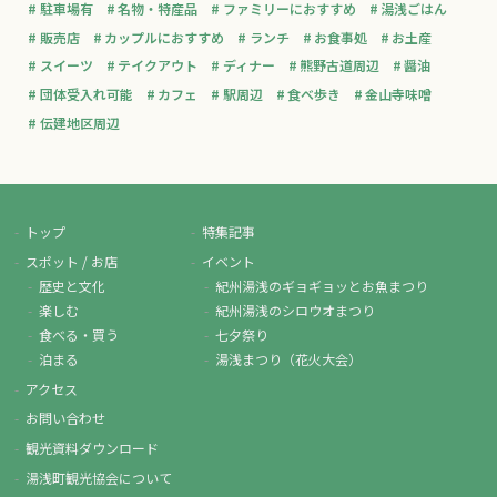
駐車場有
名物・特産品
ファミリーにおすすめ
湯浅ごはん
販売店
カップルにおすすめ
ランチ
お食事処
お土産
スイーツ
テイクアウト
ディナー
熊野古道周辺
醤油
団体受入れ可能
カフェ
駅周辺
食べ歩き
金山寺味噌
伝建地区周辺
トップ
特集記事
スポット / お店
イベント
歴史と文化
紀州湯浅のギョギョッとお魚まつり
楽しむ
紀州湯浅のシロウオまつり
食べる・買う
七夕祭り
泊まる
湯浅まつり（花火大会）
アクセス
お問い合わせ
観光資料ダウンロード
湯浅町観光協会について