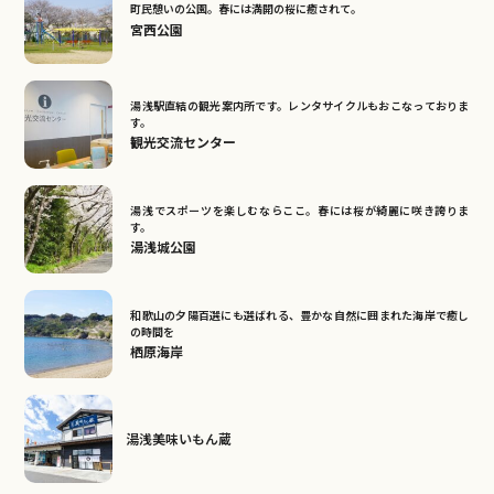
町民憩いの公園。春には満開の桜に癒されて。
宮西公園
湯浅駅直結の観光案内所です。レンタサイクルもおこなっておりま
す。
観光交流センター
湯浅でスポーツを楽しむならここ。春には桜が綺麗に咲き誇りま
す。
湯浅城公園
和歌山の夕陽百選にも選ばれる、豊かな自然に囲まれた海岸で癒し
の時間を
栖原海岸
湯浅美味いもん蔵