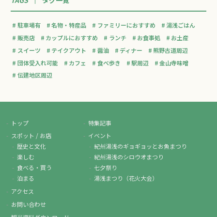
駐車場有
名物・特産品
ファミリーにおすすめ
湯浅ごはん
販売店
カップルにおすすめ
ランチ
お食事処
お土産
スイーツ
テイクアウト
醤油
ディナー
熊野古道周辺
団体受入れ可能
カフェ
食べ歩き
駅周辺
金山寺味噌
伝建地区周辺
トップ
特集記事
スポット / お店
イベント
歴史と文化
紀州湯浅のギョギョッとお魚まつり
楽しむ
紀州湯浅のシロウオまつり
食べる・買う
七夕祭り
泊まる
湯浅まつり（花火大会）
アクセス
お問い合わせ