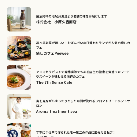
醤油発祥の地 紀州湯浅より老舗の味をお届けします
株式会社 小原久吉商店
選べる副菜が嬉しい！おばんざいの日替わりランチが人気の癒しカ
フェ
癒しカフェPeewee
アロマセラピストで発酵講師でもある店主の健康を気遣ったフード
やスイーツが味わえる海辺のカフェ
The 7th Sense Cafe
海を見ながらゆったりとした時間が流れる アロマトリートメントサ
ロン
Aroma treatment sea
丁寧に手仕事で作られた唯一無二の作品に出会えるお店！