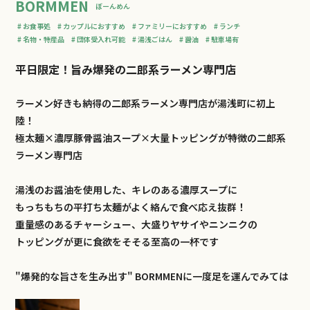
BORMMEN
ぼーんめん
お食事処
カップルにおすすめ
ファミリーにおすすめ
ランチ
名物・特産品
団体受入れ可能
湯浅ごはん
醤油
駐車場有
平日限定！旨み爆発の二郎系ラーメン専門店
ラーメン好きも納得の二郎系ラーメン専門店が湯浅町に初上
陸！
極太麺×濃厚豚骨醤油スープ×大量トッピングが特徴の二郎系
ラーメン専門店
湯浅のお醤油を使用した、キレのある濃厚スープに
もっちもちの平打ち太麺がよく絡んで食べ応え抜群！
重量感のあるチャーシュー、大盛りヤサイやニンニクの
トッピングが更に食欲をそそる至高の一杯です
"爆発的な旨さを生み出す" BORMMENに一度足を運んでみては