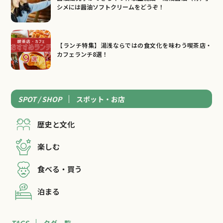
シメには醤油ソフトクリームをどうぞ！
【ランチ特集】湯浅ならではの食文化を味わう喫茶店・
カフェランチ8選！
SPOT / SHOP
スポット・お店
歴史と文化
楽しむ
食べる・買う
泊まる
TAGS
タグ一覧