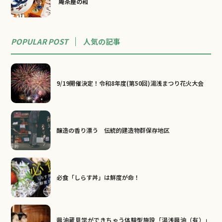
庵茶屋の和
POPULAR POST
人気の記事
9/19開催決定！令和8年度(第50回)湯浅まつり花火大会
醸造の香り漂う 伝統的建造物群保存地区
必食「しらす丼」は鮮度が命！
醤油蔵見学ができちゃう体験型施設「湯浅醤油（有）」