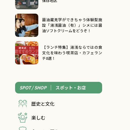
保存地区
醤油蔵見学ができちゃう体験型施
設「湯浅醤油（有）」シメには醤
油ソフトクリームをどうぞ！
【ランチ特集】湯浅ならではの食
文化を味わう喫茶店・カフェラン
チ8選！
SPOT / SHOP
スポット・お店
歴史と文化
楽しむ