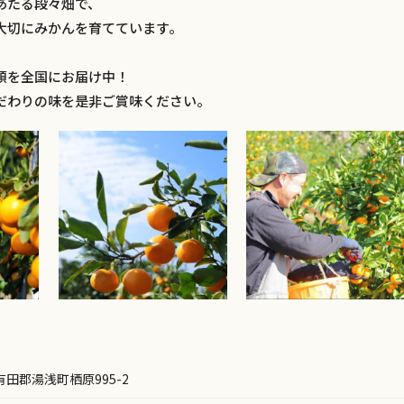
あたる段々畑で、
大切にみかんを育てています。
類を全国にお届け中！
だわりの味を是非ご賞味ください。
県有田郡湯浅町栖原995-2