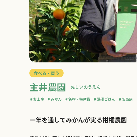
食べる・買う
主井農園
ぬしいのうえん
お土産
みかん
名物・特産品
湯浅ごはん
販売店
一年を通してみかんが実る柑橘農園