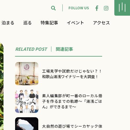
FOLLOW US
泊まる
巡る
特集記事
イベント
アクセス
RELATED POST
関連
記事
工場見学や試飲だけじゃない？！
和歌山湯浅ワイナリーを大調査！
素人編集部が町一番のローカル冊
子を作るまでの軌跡～「湯浅ごは
ん」ができるまで～
大自然の遊び場でシーカヤック体