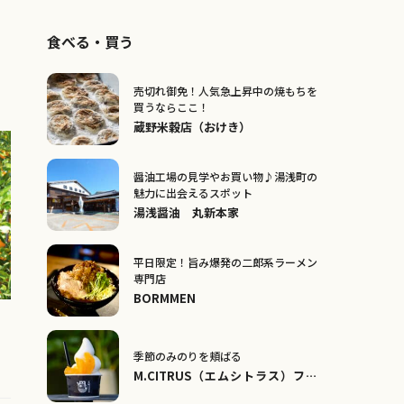
食べる・買う
売切れ御免！人気急上昇中の焼もちを
買うならここ！
蔵野米穀店（おけき）
醤油工場の見学やお買い物♪湯浅町の
魅力に出会えるスポット
湯浅醤油 丸新本家
平日限定！旨み爆発の二郎系ラーメン
専門店
BORMMEN
季節のみのりを頬ばる
M.CITRUS（エムシトラス）フル
ーツパーラー