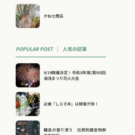
かね七商店
POPULAR POST
人気の記事
9/19開催決定！令和8年度(第50回)
湯浅まつり花火大会
必食「しらす丼」は鮮度が命！
醸造の香り漂う 伝統的建造物群