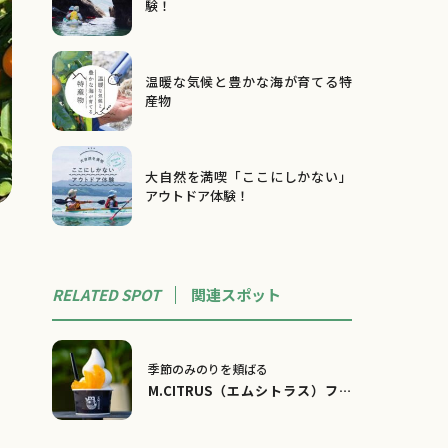
験！
温暖な気候と豊かな海が育てる特
産物
大自然を満喫「ここにしかない」
アウトドア体験！
RELATED SPOT
関連
スポット
季節のみのりを頬ばる
M.CITRUS（エムシトラス）フル
ーツパーラー