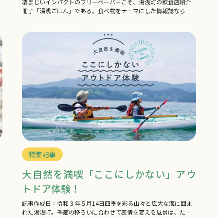
凄まじいインパクトのフリーペーパーこそ、湯浅町の飲食店紹介
冊子「湯浅ごはん」である。食べ物をテーマにした情報誌なら
「肉汁溢れるハンバーグ」とか、「湯気立つオムラ…
特集記事
大自然を満喫「ここにしかない」アウ
トドア体験！
記事作成日：令和３年５月14日四季を彩る山々と広大な海に囲ま
れた湯浅町。季節の移ろいに合わせて表情を変える風景は、ただ