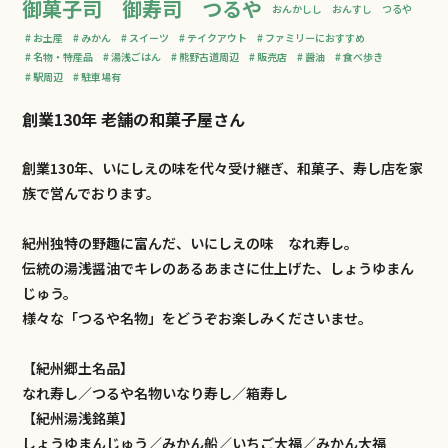
御菓子司 御寿司 つるや
おんかしし おんすし つるや
お土産
みかん
スイーツ
テイクアウト
ファミリーにおすすめ
名物・特産品
湯浅ごはん
熊野古道周辺
販売店
醤油
食べ歩き
駅周辺
駐車場有
創業130年 老舗の和菓子屋さん
創業130年、いにしえの味を代々受け継ぎ、和菓子、寿し店を家
族で営んでおります。
紀州独特の野趣に富んだ、いにしえの味 なれ寿し。
伝統の湯浅醤油でキレのあるあまさに仕上げた、しょうゆまん
じゅう。
様々な「つるや名物」をどうぞお楽しみくださいませ。
【紀州郷土名品】
なれ寿し／つるや名物いなり寿し／箱寿し
【紀州湯浅銘菓】
しょうゆまんじゅう／みかん船／いちご大福／みかん大福