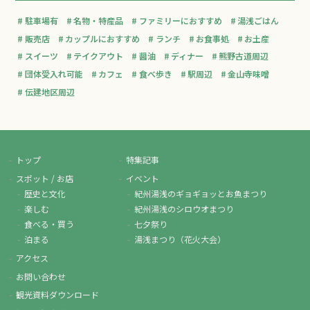
駐車場有
名物・特産品
ファミリーにおすすめ
湯浅ごはん
販売店
カップルにおすすめ
ランチ
お食事処
お土産
スイーツ
テイクアウト
醤油
ディナー
熊野古道周辺
団体受入れ可能
カフェ
食べ歩き
駅周辺
金山寺味噌
伝建地区周辺
トップ
特集記事
スポット / お店
イベント
歴史と文化
紀州湯浅のギョギョッとお魚まつり
楽しむ
紀州湯浅のシロウオまつり
食べる・買う
七夕祭り
泊まる
湯浅まつり（花火大会）
アクセス
お問い合わせ
観光資料ダウンロード