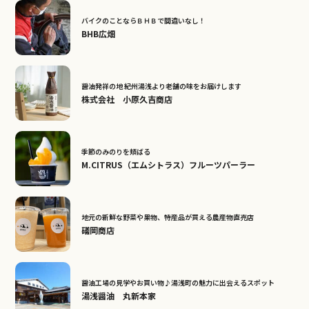
バイクのことならＢＨＢで間違いなし！
BHB広畑
醤油発祥の地 紀州湯浅より老舗の味をお届けします
株式会社 小原久吉商店
季節のみのりを頬ばる
M.CITRUS（エムシトラス）フルーツパーラー
地元の新鮮な野菜や果物、特産品が買える農産物直売店
礒岡商店
醤油工場の見学やお買い物♪湯浅町の魅力に出会えるスポット
湯浅醤油 丸新本家