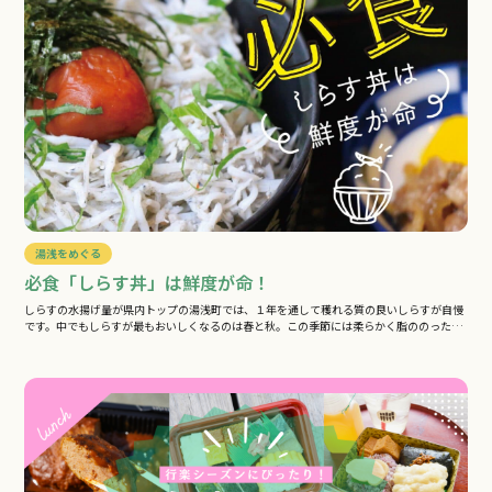
湯浅をめぐる
必食「しらす丼」は鮮度が命！
しらすの水揚げ量が県内トップの湯浅町では、１年を通して穫れる質の良いしらすが自慢
です。中でもしらすが最もおいしくなるのは春と秋。この季節には柔らかく脂ののった
稚…