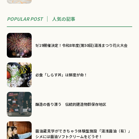
POPULAR POST
人気の記事
9/19開催決定！令和8年度(第50回)湯浅まつり花火大会
必食「しらす丼」は鮮度が命！
醸造の香り漂う 伝統的建造物群保存地区
醤油蔵見学ができちゃう体験型施設「湯浅醤油（有）」
シメには醤油ソフトクリームをどうぞ！