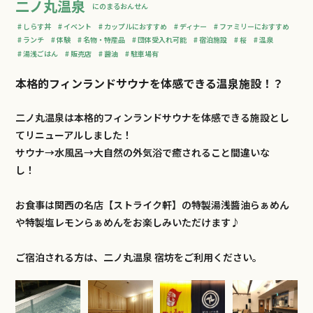
二ノ丸温泉
にのまるおんせん
しらす丼
イベント
カップルにおすすめ
ディナー
ファミリーにおすすめ
ランチ
体験
名物・特産品
団体受入れ可能
宿泊施設
桜
温泉
湯浅ごはん
販売店
醤油
駐車場有
本格的フィンランドサウナを体感できる温泉施設！？
二ノ丸温泉は本格的フィンランドサウナを体感できる施設とし
てリニューアルしました！
サウナ→水風呂→大自然の外気浴で癒されること間違いな
し！
お食事は関西の名店【ストライク軒】の特製湯浅醬油らぁめん
や特製塩レモンらぁめんをお楽しみいただけます♪
ご宿泊される方は、二ノ丸温泉 宿坊をご利用ください。