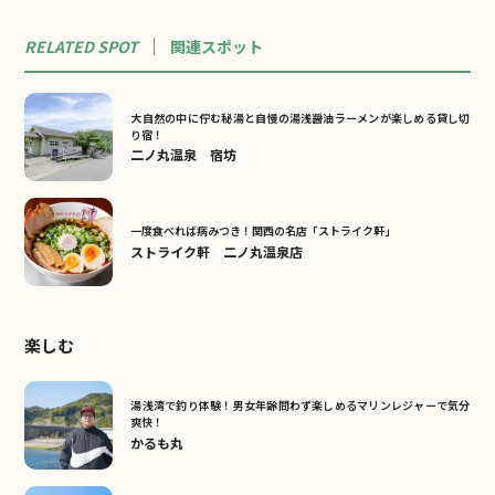
RELATED SPOT
関連
スポット
大自然の中に佇む秘湯と自慢の湯浅醤油ラーメンが楽しめる貸し切
り宿！
二ノ丸温泉 宿坊
一度食べれば病みつき！関西の名店「ストライク軒」
ストライク軒 二ノ丸温泉店
楽しむ
湯浅湾で釣り体験！男女年齢問わず楽しめるマリンレジャーで気分
爽快！
かるも丸