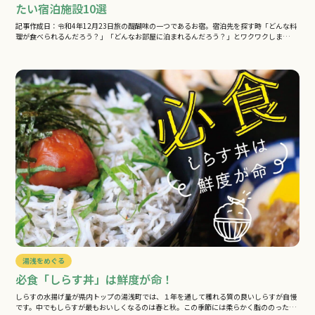
たい宿泊施設10選
記事作成日：令和4年12月23日旅の醍醐味の一つであるお宿。宿泊先を探す時「どんな料
理が食べられるんだろう？」「どんなお部屋に泊まれるんだろう？」とワクワクしま…
湯浅をめぐる
必食「しらす丼」は鮮度が命！
しらすの水揚げ量が県内トップの湯浅町では、１年を通して穫れる質の良いしらすが自慢
です。中でもしらすが最もおいしくなるのは春と秋。この季節には柔らかく脂ののった