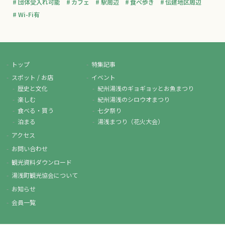
団体受入れ可能
カフェ
駅周辺
食べ歩き
伝建地区周辺
Wi-Fi有
トップ
特集記事
スポット / お店
イベント
歴史と文化
紀州湯浅のギョギョッとお魚まつり
楽しむ
紀州湯浅のシロウオまつり
食べる・買う
七夕祭り
泊まる
湯浅まつり（花火大会）
アクセス
お問い合わせ
観光資料ダウンロード
湯浅町観光協会について
お知らせ
会員一覧