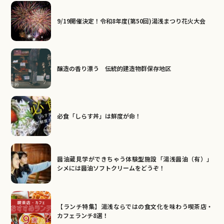
9/19開催決定！令和8年度(第50回)湯浅まつり花火大会
醸造の香り漂う 伝統的建造物群保存地区
必食「しらす丼」は鮮度が命！
醤油蔵見学ができちゃう体験型施設「湯浅醤油（有）」
シメには醤油ソフトクリームをどうぞ！
【ランチ特集】湯浅ならではの食文化を味わう喫茶店・
カフェランチ8選！