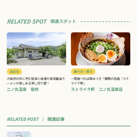
稚…
RELATED SPOT
関連スポット
泊まる
食べる・買う
大自然の中に佇む秘湯と自慢の湯浅醤油ラ
一度食べれば病みつき！関西の名店「スト
ーメンが楽しめる貸し切り宿！
ライク軒」
二ノ丸温泉 宿坊
ストライク軒 二ノ丸温泉店
RELATED POST
関連
記事