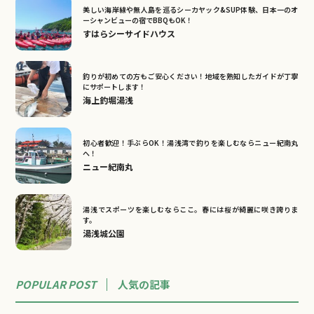
美しい海岸線や無人島を巡るシーカヤック&SUP体験、日本一のオ
ーシャンビューの宿でBBQもOK！
すはらシーサイドハウス
釣りが初めての方もご安心ください！地域を熟知したガイドが丁寧
にサポートします！
海上釣堀湯浅
初心者歓迎！手ぶらOK！湯浅湾で釣りを楽しむならニュー紀南丸
へ！
ニュー紀南丸
湯浅でスポーツを楽しむならここ。春には桜が綺麗に咲き誇りま
す。
湯浅城公園
POPULAR POST
人気の記事