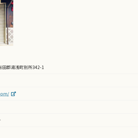
県有田郡湯浅町別所342-1
.com/
分