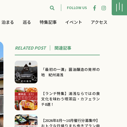
FOLLOW US
泊まる
巡る
特集記事
イベント
アクセス
RELATED POST
関連
記事
「最初の一滴」醤油醸造の発祥の
地 紀州湯浅
【ランチ特集】湯浅ならではの食
文化を味わう喫茶店・カフェラン
チ8選！
【2026年8月～10月催行分募集中】
おトクな日帰りまち歩きプラン申