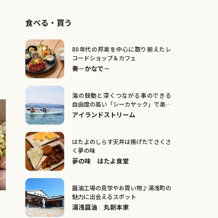
食べる・買う
80年代の邦楽を中心に取り揃えたレ
コードショップ＆カフェ
奏－かなで－
海の鼓動と深くつながる事のできる
自由度の高い「シーカヤック」で楽し
い海をトリップ！
アイランドストリーム
はたよのしらす天丼は揚げたてさくさ
く夢の味
夢の味 はたよ食堂
醤油工場の見学やお買い物♪湯浅町の
魅力に出会えるスポット
湯浅醤油 丸新本家