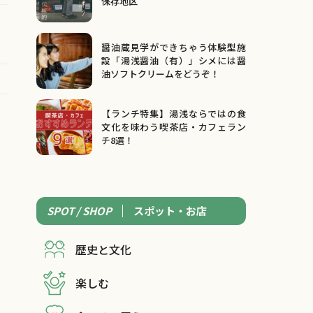
保存地区
醤油蔵見学ができちゃう体験型施
設「湯浅醤油（有）」シメには醤
油ソフトクリームをどうぞ！
【ランチ特集】湯浅ならではの食
文化を味わう喫茶店・カフェラン
チ8選！
SPOT / SHOP
スポット・お店
歴史と文化
楽しむ