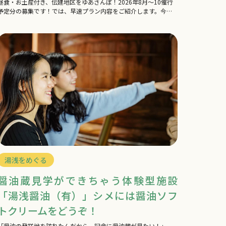
昼食・お土産付き、伝建地区をゆあさんぽ！2026年8月～10催行
予定分の募集です！では、早速プラン内容をご紹介します。今回
のプランでは、和歌山県唯一の重要伝統的…
湯浅をめぐる
醤油蔵見学ができちゃう体験型施設
「湯浅醤油（有）」シメには醤油ソフ
トクリームをどうぞ！
「醤油の発祥地を訪れたんだから、記念に醤油蔵が見たい！」