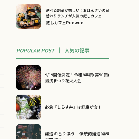
選べる副菜が嬉しい！おばんざいの日
替わりランチが人気の癒しカフェ
癒しカフェPeewee
POPULAR POST
人気の記事
9/19開催決定！令和8年度(第50回)
湯浅まつり花火大会
必食「しらす丼」は鮮度が命！
醸造の香り漂う 伝統的建造物群