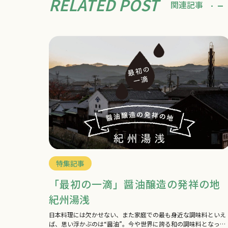
RELATED POST
関連記事
特集記事
「最初の一滴」醤油醸造の発祥の
紀州湯浅
日本料理には欠かせない、また家庭での最も身近な調味料といえ
ば、思い浮かぶのは“醤油”。今や世界に誇る和の調味料となった