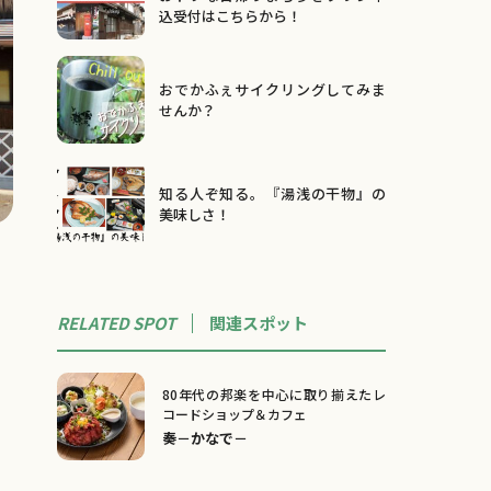
込受付はこちらから！
おでかふぇサイクリングしてみま
せんか？
知る人ぞ知る。『湯浅の干物』の
美味しさ！
RELATED SPOT
関連
スポット
80年代の邦楽を中心に取り揃えたレ
コードショップ＆カフェ
奏－かなで－