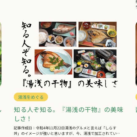
も地元民に愛される名店」から「若者が集う…
湯浅をめぐる
ん
知る人ぞ知る。『湯浅の干物』の美味
しさ！
記事作成日：令和4年11月22日湯浅のグルメと言えば「しらす
丼」のイメージが強いと思いますが、今、湯浅で加工されている