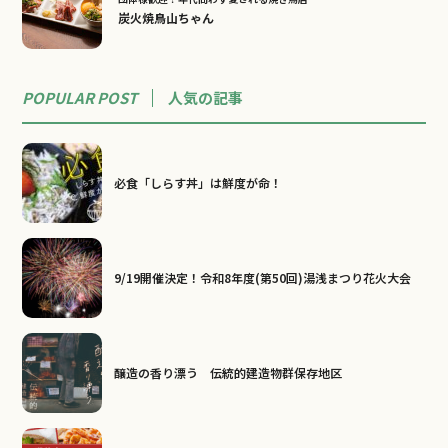
炭火焼鳥山ちゃん
POPULAR POST
人気の記事
必食「しらす丼」は鮮度が命！
9/19開催決定！令和8年度(第50回)湯浅まつり花火大会
醸造の香り漂う 伝統的建造物群保存地区