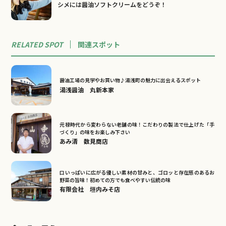
シメには醤油ソフトクリームをどうぞ！
RELATED SPOT
関連
スポット
醤油工場の見学やお買い物♪湯浅町の魅力に出会えるスポット
湯浅醤油 丸新本家
元禄時代から変わらない老舗の味！こだわりの製法で仕上げた「手
づくり」の味をお楽しみ下さい
あみ清 数見商店
口いっぱいに広がる優しい素材の甘みと、ゴロッと存在感のあるお
野菜の旨味！初めての方でも食べやすい伝統の味
有限会社 垣内みそ店