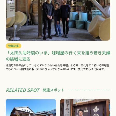
特集記事
「太田久助吟製のいま」味噌屋の行く末を担う若き夫婦
の挑戦に迫る
湯浅町の特産品として、なくてはならない金山寺味噌。その味と文化を守り続ける味噌屋
のひとつが太田久助吟製（おおたきゅうすけぎんせい）です。先代である５代目当主、
太…
RELATED SPOT
関連スポット