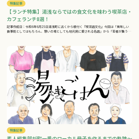
特集記事
【ランチ特集】湯浅ならではの食文化を味わう喫茶店・
カフェランチ8選！
記事作成日：令和6年6月25日湯浅町に古くから根付く『喫茶店文化』今回は「美味しい
食事処としてはもちろん、憩いの場としても地元民に愛される名店」から「若者が集う…
特集記事
素人編集部が町一番のローカル冊子を作るまでの軌跡～