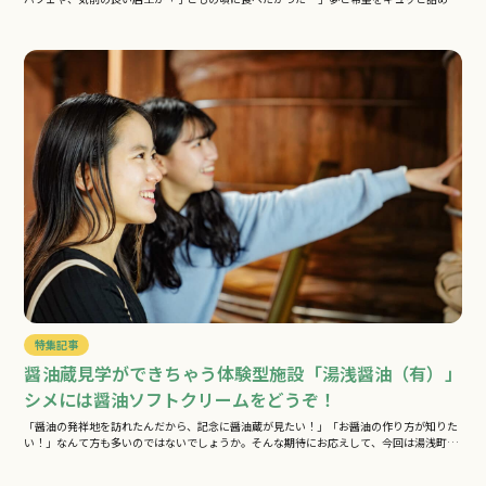
込…
特集記事
醤油蔵見学ができちゃう体験型施設「湯浅醤油（有）」
シメには醤油ソフトクリームをどうぞ！
「醤油の発祥地を訪れたんだから、記念に醤油蔵が見たい！」「お醤油の作り方が知りた
い！」なんて方も多いのではないでしょうか。そんな期待にお応えして、今回は湯浅町
で…