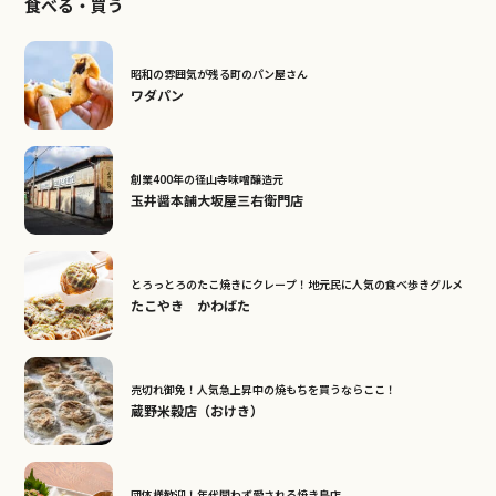
食べる・買う
昭和の雰囲気が残る町のパン屋さん
ワダパン
創業400年の径山寺味噌醸造元
玉井醤本舗大坂屋三右衛門店
とろっとろのたこ焼きにクレープ！地元民に人気の食べ歩きグルメ
たこやき かわばた
売切れ御免！人気急上昇中の焼もちを買うならここ！
蔵野米穀店（おけき）
団体様歓迎！年代問わず愛される焼き鳥店