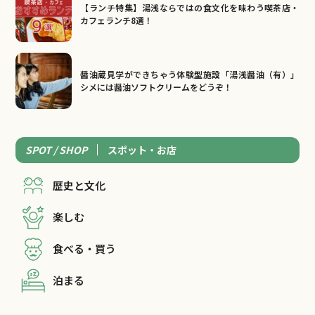
【ランチ特集】湯浅ならではの食文化を味わう喫茶店・
カフェランチ8選！
醤油蔵見学ができちゃう体験型施設「湯浅醤油（有）」
シメには醤油ソフトクリームをどうぞ！
SPOT / SHOP
スポット・お店
歴史と文化
楽しむ
食べる・買う
泊まる