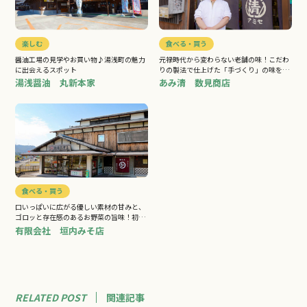
楽しむ
食べる・買う
醤油工場の見学やお買い物♪湯浅町の魅力
元禄時代から変わらない老舗の味！こだわ
に出会えるスポット
りの製法で仕上げた「手づくり」の味をお
楽しみ下さい
湯浅醤油 丸新本家
あみ清 数見商店
食べる・買う
口いっぱいに広がる優しい素材の甘みと、
ゴロッと存在感のあるお野菜の旨味！初め
ての方でも食べやすい伝統の味
有限会社 垣内みそ店
RELATED POST
関連
記事