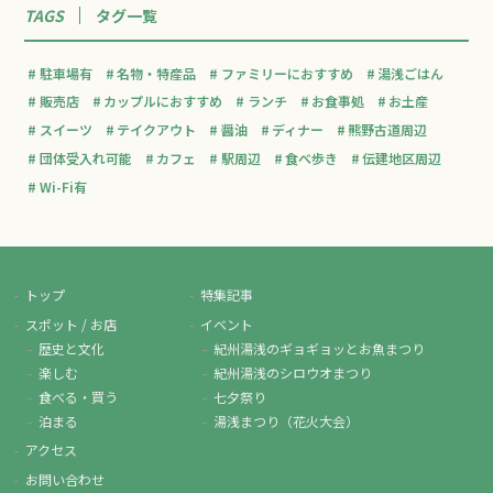
TAGS
タグ一覧
駐車場有
名物・特産品
ファミリーにおすすめ
湯浅ごはん
販売店
カップルにおすすめ
ランチ
お食事処
お土産
スイーツ
テイクアウト
醤油
ディナー
熊野古道周辺
団体受入れ可能
カフェ
駅周辺
食べ歩き
伝建地区周辺
Wi-Fi有
トップ
特集記事
スポット / お店
イベント
歴史と文化
紀州湯浅のギョギョッとお魚まつり
楽しむ
紀州湯浅のシロウオまつり
食べる・買う
七夕祭り
泊まる
湯浅まつり（花火大会）
アクセス
お問い合わせ