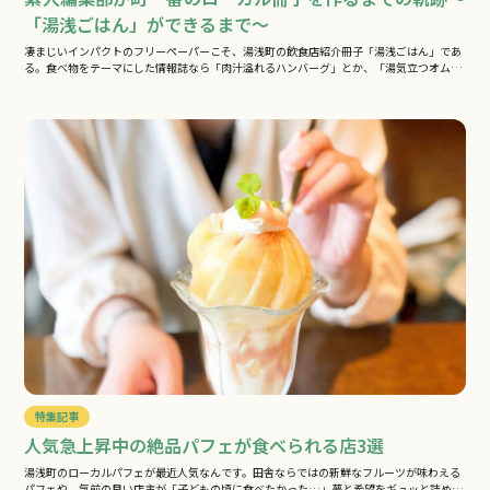
「湯浅ごはん」ができるまで～
凄まじいインパクトのフリーペーパーこそ、湯浅町の飲食店紹介冊子「湯浅ごはん」であ
る。食べ物をテーマにした情報誌なら「肉汁溢れるハンバーグ」とか、「湯気立つオム
ラ…
特集記事
人気急上昇中の絶品パフェが食べられる店3選
湯浅町のローカルパフェが最近人気なんです。田舎ならではの新鮮なフルーツが味わえる
パフェや、気前の良い店主が「子どもの頃に食べたかった…」夢と希望をギュッと詰め