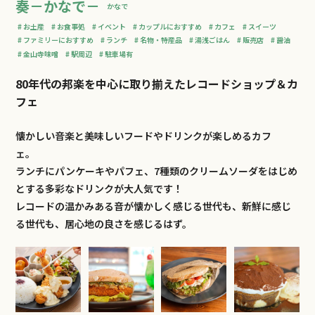
奏－かなで－
かなで
お土産
お食事処
イベント
カップルにおすすめ
カフェ
スイーツ
ファミリーにおすすめ
ランチ
名物・特産品
湯浅ごはん
販売店
醤油
金山寺味噌
駅周辺
駐車場有
80年代の邦楽を中心に取り揃えたレコードショップ＆カ
フェ
懐かしい音楽と美味しいフードやドリンクが楽しめるカフ
ェ。
ランチにパンケーキやパフェ、7種類のクリームソーダをはじめ
とする多彩なドリンクが大人気です！
レコードの温かみある音が懐かしく感じる世代も、新鮮に感じ
る世代も、居心地の良さを感じるはず。