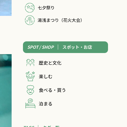
七夕祭り
湯浅まつり（花火大会）
SPOT / SHOP
スポット・お店
歴史と文化
楽しむ
食べる・買う
泊まる