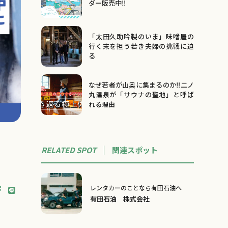
ダー販売中‼
「太田久助吟製のいま」味噌屋の
行く末を担う若き夫婦の挑戦に迫
る
なぜ若者が山奥に集まるのか‼二ノ
丸温泉が「サウナの聖地」と呼ば
れる理由
RELATED SPOT
関連
スポット
レンタカーのことなら有田石油へ
有田石油 株式会社