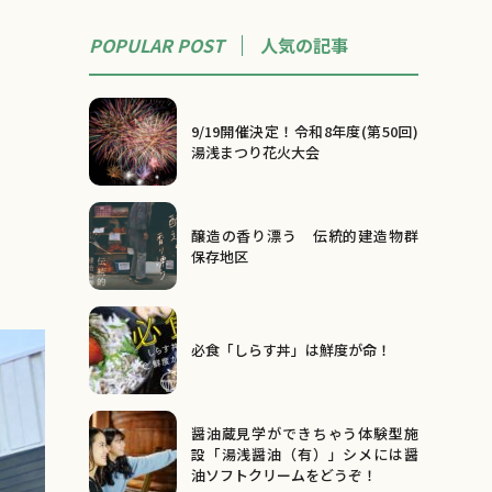
POPULAR POST
人気の記事
9/19開催決定！令和8年度(第50回)
湯浅まつり花火大会
醸造の香り漂う 伝統的建造物群
保存地区
必食「しらす丼」は鮮度が命！
醤油蔵見学ができちゃう体験型施
設「湯浅醤油（有）」シメには醤
油ソフトクリームをどうぞ！