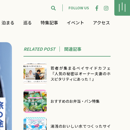
FOLLOW US
泊まる
巡る
特集記事
イベント
アクセス
RELATED POST
関連
記事
若者が集まるベイサイドカフェ
『人気の秘密はオーナー夫妻のホ
スピタリティにあった！』
おすすめのお弁当・パン特集
湯浅のおいしい水でつくったサイ