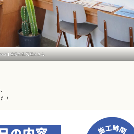
 WASH 店長の北又翔太さん
で、
した！