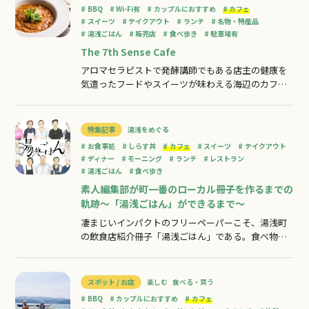
みに美味しいパフェはいかが？？というわけで！本
BBQ
Wi-Fi有
カップルにおすすめ
カフェ
日湯浅町の絶品パフェをご紹介させていただく編
スイーツ
テイクアウト
ランチ
名物・特産品
湯浅ごはん
販売店
食べ歩き
駐車場有
The 7th Sense Cafe
アロマセラピストで発酵講師でもある店主の健康を
気遣ったフードやスイーツが味わえる海辺のカフェ
シーカヤックやＳＵＰを中心としたアウトドアベー
スIslandstream（アイランドストリーム）に併設す
るカフェ。湯浅湾に面した気持ちの良い空間で、テ
特集記事
湯浅をめぐる
ラス席では海を眺めながら目の前で獲れた魚などを
お食事処
しらす丼
カフェ
スイーツ
テイクアウト
使った「潮風ＢＢＱ」も楽しめる。
ディナー
モーニング
ランチ
レストラン
湯浅ごはん
食べ歩き
素人編集部が町一番のローカル冊子を作るまでの
軌跡～「湯浅ごはん」ができるまで～
凄まじいインパクトのフリーペーパーこそ、湯浅町
の飲食店紹介冊子「湯浅ごはん」である。食べ物を
テーマにした情報誌なら「肉汁溢れるハンバーグ」
とか、「湯気立つオムライス」なんて表紙が当たり
前の世の中で、なぜ人の顔がずらりと並んでいる
スポット / お店
楽しむ
食べる・買う
の？と疑問に思う方も多いだろう。湯浅町に来るな
BBQ
カップルにおすすめ
カフェ
ら必読の一冊！申し遅れましたが、私は編集部のあ