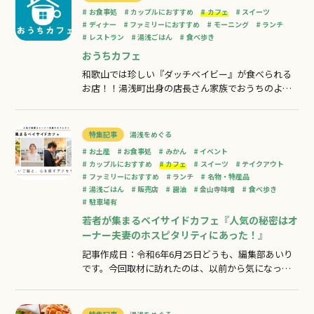
TEL0737-63-2525
お食事処
カップルにおすすめ
カフェ
スイーツ
ディナー
ファミリーにおすすめ
モーニング
ランチ
レストラン
湯浅ごはん
食べ歩き
おうちカフェ
和歌山では珍しい『ダッチベイビー』が食べられる
お店！！湯浅町出身の店長さん家族でおうちのよう
な落ち着いた雰囲気で居心地がいい空間です。図書
館内に併設されており、本を読みながら美味しい珈
琲をいただけます☕
特集記事
湯浅をめぐる
お土産
お食事処
みかん
イベント
カップルにおすすめ
カフェ
スイーツ
テイクアウト
ファミリーにおすすめ
ランチ
名物・特産品
湯浅ごはん
販売店
醤油
金山寺味噌
食べ歩き
駐車場有
若者が集まるベイサイドカフェ『人気の秘密はオ
ーナー夫妻のホスピタリティにあった！』
記事作成日：令和6年6月25日どうも、編集部あいり
です。今回取材に訪れたのは、以前から気になって
いたアクセサリーショップ＆カフェを営む
offshore（オフショア）なぜ気になっていたかっ
て、まずこの外観が不思議でしょ？見た目は倉庫…