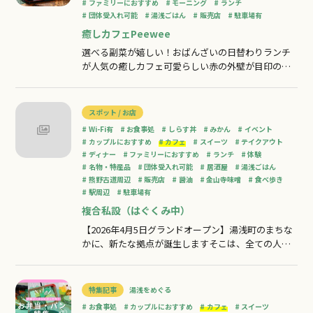
ファミリーにおすすめ
モーニング
ランチ
団体受入れ可能
湯浅ごはん
販売店
駐車場有
癒しカフェPeewee
選べる副菜が嬉しい！おばんざいの日替わりランチ
が人気の癒しカフェ可愛らしい赤の外壁が目印の、
アットホームなまったりカフェ一軒家の二階へ上が
ると、ほっと落ち着く癒し空間がお出迎えしてくれ
ますサービス精神旺盛なママが作る、スイーツ付き
スポット / お店
日替わりランチが定番人気！土曜日のみ、夜カフェ
Wi-Fi有
お食事処
しらす丼
みかん
イベント
営業中です♪お一人様でも気軽にご利用いただけ
カップルにおすすめ
カフェ
スイーツ
テイクアウト
ディナー
ファミリーにおすすめ
ランチ
体験
名物・特産品
団体受入れ可能
居酒屋
湯浅ごはん
熊野古道周辺
販売店
醤油
金山寺味噌
食べ歩き
駅周辺
駐車場有
複合私設（はぐくみ中）
【2026年4月5日グランドオープン】湯浅町のまちな
かに、新たな拠点が誕生しますそこは、全ての人に
とって「私的」で、「複合的」に関われる町の拠点
完璧でなくて良い、常に「いま」がそこにくる人た
ちによって育まれ続けるそれはまるで（仮）や（工
特集記事
湯浅をめぐる
事中）のように【複合私設（はぐくみ中）が持つ機
お食事処
カップルにおすすめ
カフェ
スイーツ