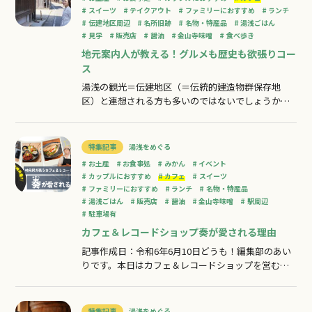
のドッグスパ。他にも、ドッグプール、アジリティ
スイーツ
テイクアウト
ファミリーにおすすめ
ランチ
伝建地区周辺
名所旧跡
名物・特産品
湯浅ごはん
見学
販売店
醤油
金山寺味噌
食べ歩き
地元案内人が教える！グルメも歴史も欲張りコー
ス
湯浅の観光＝伝建地区（＝伝統的建造物群保存地
区）と連想される方も多いのではないでしょうか。
ただ、地元民である私が伝建地区を訪れたお客様に
お伝えしたいことは「伝建地区にはレトロな町並み
だけじゃない、美味しい飲食店や面白いお土産屋さ
特集記事
湯浅をめぐる
んもあるよ！おすすめの撮影スポットもあるし、周
お土産
お食事処
みかん
イベント
辺でランチするならおすすめのお店紹介するよ！」
カップルにおすすめ
カフェ
スイーツ
ファミリーにおすすめ
ランチ
名物・特産品
湯浅ごはん
販売店
醤油
金山寺味噌
駅周辺
駐車場有
カフェ＆レコードショップ奏が愛される理由
記事作成日：令和6年6月10日どうも！編集部のあい
りです。本日はカフェ＆レコードショップを営む奏
－かなで－にやってきました。今年から『DJイベン
ト』や『恋活イベント』など、楽しい企画をどんど
ん展開している奏さんの魅力を深堀りすべく、潜入
特集記事
湯浅をめぐる