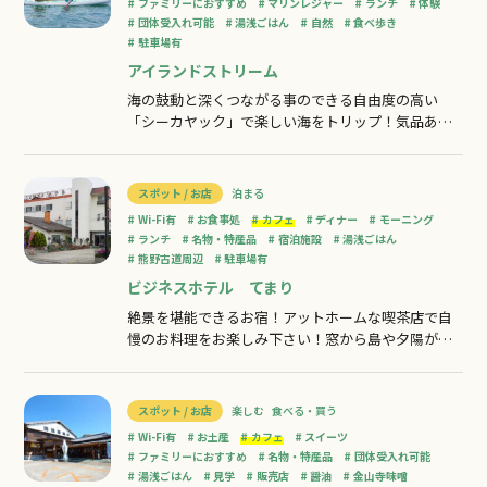
ファミリーにおすすめ
マリンレジャー
ランチ
体験
団体受入れ可能
湯浅ごはん
自然
食べ歩き
駐車場有
アイランドストリーム
海の鼓動と深くつながる事のできる自由度の高い
「シーカヤック」で楽しい海をトリップ！気品ある
たたずまいの無人島群、神秘的な洞窟、ワイルドな
断崖絶壁、美しく輝く砂浜関西近郊にありながら、
秘境的スポットがふんだんに隠された一級フィール
スポット / お店
泊まる
ドを裏の裏まで知りつくしたガイドが案内します。
Wi-Fi有
お食事処
カフェ
ディナー
モーニング
シーカヤックを楽しんだ後は併設のカフェでゆっく
ランチ
名物・特産品
宿泊施設
湯浅ごはん
熊野古道周辺
駐車場有
ビジネスホテル てまり
絶景を堪能できるお宿！アットホームな喫茶店で自
慢のお料理をお楽しみ下さい！窓から島や夕陽が見
え、絶景です。喫茶併設にて、朝7時よりおいしいお
食事ご利用OKです。Wi-Fi利用可能。
スポット / お店
楽しむ
食べる・買う
Wi-Fi有
お土産
カフェ
スイーツ
ファミリーにおすすめ
名物・特産品
団体受入れ可能
湯浅ごはん
見学
販売店
醤油
金山寺味噌