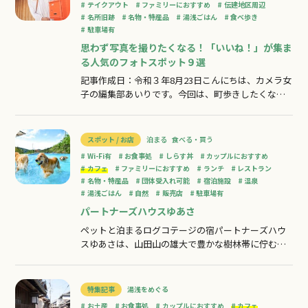
テイクアウト
ファミリーにおすすめ
伝建地区周辺
名所旧跡
名物・特産品
湯浅ごはん
食べ歩き
駐車場有
思わず写真を撮りたくなる！「いいね！」が集ま
る人気のフォトスポット９選
記事作成日：令和３年8月23日こんにちは、カメラ女
子の編集部あいりです。今回は、町歩きしたくなる
湯浅町の観光名所「伝建地区」（＝伝統的建造物群
保存地区）のフォトスポットを巡ってみました♪思
わず写真を撮って自慢したくなるような可愛いグル
スポット / お店
泊まる
食べる・買う
メや有名な建造物が沢山登場しますよ～。１．町の
Wi-Fi有
お食事処
しらす丼
カップルにおすすめ
情報が集まる休憩所「岡正（おかしょう）」
カフェ
ファミリーにおすすめ
ランチ
レストラン
名物・特産品
団体受入れ可能
宿泊施設
温泉
湯浅ごはん
自然
販売店
駐車場有
パートナーズハウスゆあさ
ペットと泊まるログコテージの宿パートナーズハウ
スゆあさは、山田山の雄大で豊かな樹林帯に佇むリ
ゾートスペースです。お客様をお出迎えするクラブ
ハウス、四季折々の料理を楽しめるレストラン、ペ
ットと一緒に過ごす宿泊施設・戸建てログコテー
特集記事
湯浅をめぐる
ジ、愛犬のための大小２面のドッグランに天然温泉
お土産
お食事処
カップルにおすすめ
カフェ