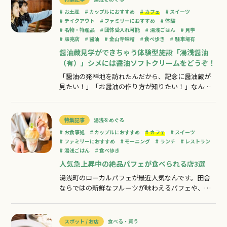
取材にいってきます！出迎えてくれたのは店主の石
お土産
カップルにおすすめ
カフェ
スイーツ
田一博（いしだかずひろ）さん。お店のお
テイクアウト
ファミリーにおすすめ
体験
名物・特産品
団体受入れ可能
湯浅ごはん
見学
販売店
醤油
金山寺味噌
食べ歩き
駐車場有
醤油蔵見学ができちゃう体験型施設「湯浅醤油
（有）」シメには醤油ソフトクリームをどうぞ！
「醤油の発祥地を訪れたんだから、記念に醤油蔵が
見たい！」「お醤油の作り方が知りたい！」なんて
方も多いのではないでしょうか。そんな期待にお応
えして、今回は湯浅町で醤油蔵見学ができる施設を
編集部あいりがご案内しましょう！「ご案内」とい
特集記事
湯浅をめぐる
っても、実は地元に住みながら湯浅醤油(有)の蔵を体
お食事処
カップルにおすすめ
カフェ
スイーツ
験するのは本日が初めての私。画面の前にい
ファミリーにおすすめ
モーニング
ランチ
レストラン
湯浅ごはん
食べ歩き
人気急上昇中の絶品パフェが食べられる店3選
湯浅町のローカルパフェが最近人気なんです。田舎
ならではの新鮮なフルーツが味わえるパフェや、気
前の良い店主が「子どもの頃に食べたかった…」夢
と希望をギュッと詰め込んだパフェなどなど…。聞
くだけで興味が沸いてきたでしょう？町歩きの一休
スポット / お店
食べる・買う