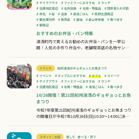
能】◼︎カフェ・居酒屋◼︎ユースセンタ
テイクアウト
ファミリーにおすすめ
ランチ
伝建地区周辺
名所旧跡
名物・特産品
団体受入れ可能
寺社
桜
温泉
湯浅ごはん
熊野古道周辺
観光案内所
販売店
醤油
金山寺味噌
食べ歩き
駅周辺
おすすめのお弁当・パン特集
湯浅町内で買えるお勧めのお弁当・パンを一挙公
開！人気の手作り弁当や、老舗喫茶店の名物サンド
まで、散策のお供にぴったりなグルメが盛り沢
山！！こんにちは、編集部のあいりです外を歩くと
気持ちの良い季節になってきましたね♪行楽シーズ
イベント
紀州湯浅のギョギョッとお魚まつり
ンに食べたくなるのが『お弁当やパン』町歩きの休
イベント
カップルにおすすめ
カフェ
スイーツ
憩に地元のお勧めスポットで昼食を食べるのも旅の
テイクアウト
ファミリーにおすすめ
ランチ
良い
伝建地区周辺
名物・特産品
湯浅ごはん
食べ歩き
10/26開催！第21回紀州湯浅のギョギョっとお魚
まつり
令和7年度第21回紀州湯浅のギョギョっとお魚まつり
の開催日が令和7年10月26日(日)10:30～14:00に決定
しました。イベントの詳細は湯浅町公式ホームペー
ジにて随時お知らせします。お問合わせ先紀州湯浅
のギョギョっとお魚まつり実行委員会事務局
スポット / お店
楽しむ
食べる・買う