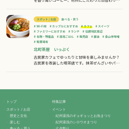
を香り高いコーヒー、材料にこだわった日替わりの
ランチメニューが人気！ゆったりと落ち着いた空間
で、飾らないおもてなしを致します。季節のフルー
ツをふんだんに使ったパフェをはじめとするスイー
スポット / お店
食べる・買う
ツも人気です。お食事だけでなくティータイムにも
Wi-Fi有
カップルにおすすめ
カフェ
スイーツ
お気軽にお立ち寄り下さい。ランチの予約も可能
ファミリーにおすすめ
ランチ
伝建地区周辺
名物・特産品
湯浅ごはん
販売店
醤油
金山寺味噌
駐車場有
北町茶屋 いっぷく
古民家カフェでゆったりと甘味を楽しみませんか？
古民家を改装した喫茶店です。抹茶ぜんざいやパフ
ェ、ケーキはいかがですか？夏にはかき氷も提供し
ています。店内の小説や絵本はご自由に読んでいた
だけますので、ゆっくりとおくつろぎください。
トップ
特集記事
スポット / お店
イベント
歴史と文化
紀州湯浅のギョギョッとお魚まつり
楽しむ
紀州湯浅のシロウオまつり
食べる・買う
七夕祭り