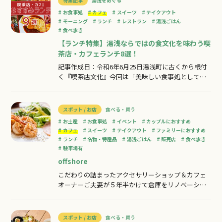
特集記事
湯浅をめぐる
「本当にここがカフェ？」と、一瞬目を疑う光景で
お食事処
カフェ
スイーツ
テイクアウト
す。地元民である私は初めてお店の存在を知っ
モーニング
ランチ
レストラン
湯浅ごはん
食べ歩き
【ランチ特集】湯浅ならではの食文化を味わう喫
茶店・カフェランチ8選！
記事作成日：令和6年6月25日湯浅町に古くから根付
く『喫茶店文化』今回は「美味しい食事処としては
もちろん、憩いの場としても地元民に愛される名
店」から「若者が集う最新お洒落カフェ」まで、こ
の町自慢の喫茶店・カフェで味わえる美味しいラン
スポット / お店
食べる・買う
チをご紹介します！1．offshore（オフショア）2．
お土産
お食事処
イベント
カップルにおすすめ
カフェレストラン花莚（かえん）3
カフェ
スイーツ
テイクアウト
ファミリーにおすすめ
ランチ
名物・特産品
湯浅ごはん
販売店
食べ歩き
駐車場有
offshore
こだわりの詰まったアクセサリーショップ＆カフェ
オーナーご夫妻が５年半かけて倉庫をリノベーショ
ンしたアクセサリーショップ＆カフェ。こだわりの
詰まったお洒落な空間でいただく、ランチやスイー
ツが大人気！開放感のある海辺の立地と、丁寧な接
スポット / お店
食べる・買う