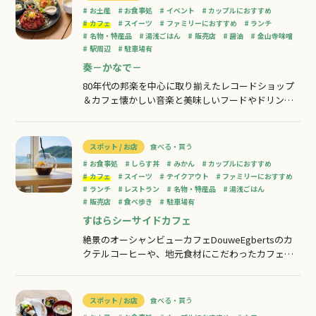
客に癒されること間違いなし。オーナーご夫妻が製
お土産
お食事処
イベント
カップルにおすすめ
作・販売されているアクセサリーブランド『Pe
カフェ
スイーツ
ファミリーにおすすめ
ランチ
名物・特産品
湯浅ごはん
販売店
醤油
金山寺味噌
駅周辺
駐車場有
奏－かなで－
80年代の邦楽を中心に取り揃えたレコードショップ
＆カフェ懐かしい音楽と美味しいフードやドリンク
が楽しめるカフェ。ランチにパンケーキやパフェ、7
種類のクリームソーダをはじめとする多彩なドリン
クが大人気です！レコードの温かみある音が懐かし
スポット / お店
食べる・買う
く感じる世代も、新鮮に感じる世代も、居心地の良
お食事処
しらす丼
みかん
カップルにおすすめ
さを感じるはず。
カフェ
スイーツ
テイクアウト
ファミリーにおすすめ
ランチ
レストラン
名物・特産品
湯浅ごはん
販売店
食べ歩き
駐車場有
すはらシーサイドカフェ
絶景のオーシャンビューカフェDouweEgbertsのカ
クテルコーヒーや、地元食材にこだわったカフェメ
ニューでcafeオジ店長「ガッキー」が皆様をおもて
なし致します！シーカヤック体験や宿泊も可能です
ので、お気軽にお声がけ下さい♪
スポット / お店
食べる・買う