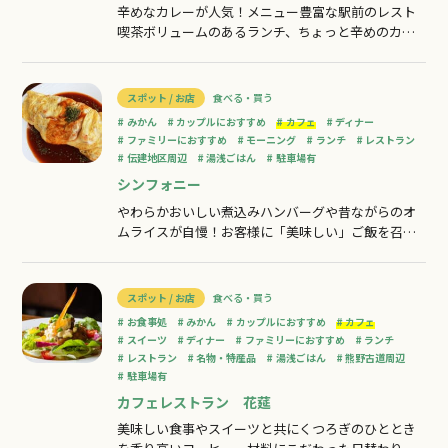
辛めなカレーが人気！メニュー豊富な駅前のレスト
喫茶ボリュームのあるランチ、ちょっと辛めのカレ
ーやしらす丼が人気です！カレーのルーは銀色のカ
レーポットに入れて提供します。お好みの量をかけ
ながらお召し上がりください。ドリンクもコーヒー
スポット / お店
食べる・買う
やジュースからアルコール類まで様々ご用意。お食
みかん
カップルにおすすめ
カフェ
ディナー
事だけでなくデザートもケーキやパフェ、アイス
ファミリーにおすすめ
モーニング
ランチ
レストラン
伝建地区周辺
湯浅ごはん
駐車場有
シンフォニー
やわらかおいしい煮込みハンバーグや昔ながらのオ
ムライスが自慢！お客様に「美味しい」ご飯を召し
上がっていただくため、心を込めて作っています。
じっくり煮込んだハンバーグは大きくやわらか。オ
ムライスと並んで人気のメニューです。午後でもモ
スポット / お店
食べる・買う
ーニングサービスをご利用いただけます♪お気軽に
お食事処
みかん
カップルにおすすめ
カフェ
ご来店ください。
スイーツ
ディナー
ファミリーにおすすめ
ランチ
レストラン
名物・特産品
湯浅ごはん
熊野古道周辺
駐車場有
カフェレストラン 花莚
美味しい食事やスイーツと共にくつろぎのひととき