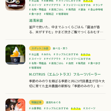
お土産
お食事処
カップルにおすすめ
カフェ
スイーツ
テイクアウト
ファミリーにおすすめ
ランチ
名物・特産品
湯浅ごはん
販売店
醤油
金山寺味噌
食べ歩き
駅周辺
駐車場有
湯浅米醤
釜戸で炊いた、中までふっくらごはん「醤油が香
る、米がすすむ」かまど炊きご飯でつくるおむすび
や醤油だし香るそば金山寺味噌のたまりだれを絡め
た炙りもちおいしいものが集まる旧湯浅駅内の売店
です。米ソフト、紀州湯浅ならではの土産ものも。
スポット / お店
食べる・買う
お土産
みかん
カップルにおすすめ
カフェ
スイーツ
テイクアウト
ファミリーにおすすめ
名物・特産品
湯浅ごはん
自然
販売店
食べ歩き
駐車場有
M.CITRUS（エムシトラス）フルーツパーラー
季節のみのりを頬ばる季節と共に5代目農主が日々大
切に育てた主井農園の新鮮な「季節のみのり」を
「Mcitrus／エムシトラス」フルーツパーラーにてお
口いっぱいに頬ばってください。農園直営だから実
現できる製法で、自然の恵みをギュっと詰め込みま
特集記事
湯浅をめぐる
した。季節ごとに変わるもぎたて柑橘の味わいをお
お食事処
カップルにおすすめ
カフェ
スイーツ
楽しみください！店頭では農園直送フレ