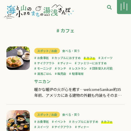
# カフェ
スポット / お店
食べる・買う
お食事処
カップルにおすすめ
カフェ
スイーツ
テイクアウト
ディナー
ファミリーにおすすめ
モーニング
ランチ
レストラン
団体受入れ可能
湯浅ごはん
販売店
駐車場有
サニカン
暖かな暖炉の火が心を癒す…welcomeSanikan約35
年前、アメリカにある建物の外観も内装もそのまま
設計を縮小し、湯浅に建てたこだわりのレストラ
ン。人気のモーニングサービスをはじめ、オムライ
スやハンバーグなど昔ながらの懐かしい味わいが楽
スポット / お店
食べる・買う
しめます。定番メニューは洋食だけかと思いきや、
お食事処
イベント
カップルにおすすめ
カフェ
「ラーメン3点セット」もファンが
スイーツ
テイクアウト
ディナー