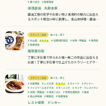
食べ歩き
駐車場有
湯浅醤油 丸新本家
醤油工場の見学やお買い物♪湯浅町の魅力に出会え
るスポット明治14年に創業し、金山寺味噌・醤油を
製造しております。施設内には土産物店や蔵カフ
ェ、工場見学のできる蔵があり、昔ながらの吉野杉
を使った木桶は見ごたえがあります。事前に予約す
スポット / お店
食べる・買う
ることで・かい入れ体験（300円）・ペットボトルの
お土産
カフェ
伝建地区周辺
名物・特産品
販売店
醤油づくり体験（1,200円）等、湯浅町
駐車場有
庵茶屋の和
丁寧に手仕事で作られた唯一無二の作品に出会える
お店！丁寧に手仕事で仕上げたカトラリーとアクセ
サリー、焼き物、手芸品を販売しています。木製小
玉にオリジナル塗装で仕上げる【軽量・デザイン性
抜群】のハンドメイドアクセサリーが大人気！カフ
スポット / お店
食べる・買う
ェを併設しており、珈琲をお楽しみいただけます。
お食事処
しらす丼
カフェ
スイーツ
ディナー
華道教室も随時開講中！
ファミリーにおすすめ
モーニング
ランチ
レストラン
名物・特産品
湯浅ごはん
熊野古道周辺
醤油
金山寺味噌
駅周辺
駐車場有
レスト喫茶 ドンキー